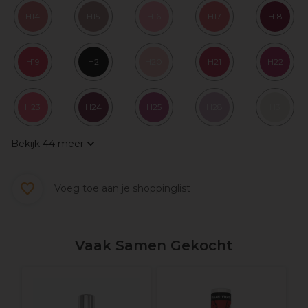
H14
H15
H16
H17
H18
H19
H2
H20
H21
H22
H23
H24
H25
H28
H3
Bekijk 44 meer
Voeg toe aan je shoppinglist
Vaak Samen Gekocht
A