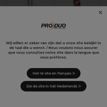
O
G
×
V
Wij willen er zeker van zijn dat u onze site bekijkt in
Andreia Professional
Andreia Professional
de taal die u wenst. / Nous voulons nous assurer
Hybrid Gel Charmed
Nutri Color Nagellak -
que vous consultez notre site dans la langue que
Collectie H96
NC 38 Scharlaken
vous préférez.
Oranjeachtig Rood
Rood 10.5ml
10.5ml
4,99€
3,74€
4,99€
Voir le site en français ᐳ
Zie de site in het Nederlands ᐳ
Overzicht