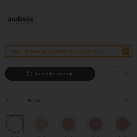
MELD JE AAN EN BESPAAR 15%: CODE RET15
In winkelmandje
H1 Wit
H1
H10
H11
H12
H13