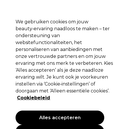
*Voorw. van
Klaar om je aan te melden voor
-15 %
? Word lid van
Pro-Duo
Prestige
en gebruik
RET15
op je eerste aankoop.
toep.
We gebruiken cookies om jouw
Aanmelden
beauty‑ervaring naadloos te maken – ter
ondersteuning van
Merken
Deals 🌟
Haar
Elektra
Beauty
Salon interieur
websitefunctionaliteiten, het
personaliseren van aanbiedingen met
Volgende dag geleverd*
Na verzending, maandag t/m vrijdag
onze vertrouwde partners en om jouw
ervaring met ons merk te verbeteren. Kies
‘Alles accepteren’ als je deze naadloze
Andreia Professional
ervaring wilt. Je kunt ook je voorkeuren
Andreia Professional Hybrid Gel Nagellak -
instellen via ‘Cookie‑instellingen’ of
Fusion Color H1 Wit 10.5ml
doorgaan met ‘Alleen essentiële cookies’.
Cookiebeleid
(
0
)
4,99 €
47.52 € per 100ml
Alles accepteren