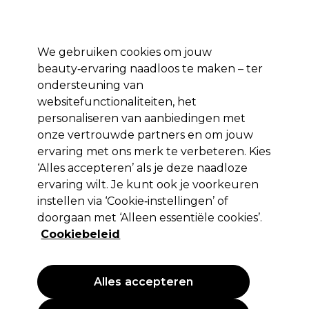
*Voorw. van
Klaar om je aan te melden voor
-15 %
? Word lid van
Pro-Duo
Prestige
en gebruik
RET15
op je eerste aankoop.
toep.
We gebruiken cookies om jouw
Aanmelden
beauty‑ervaring naadloos te maken – ter
ondersteuning van
Merken
Deals 🌟
Haar
Elektra
Beauty
Salon interieur
websitefunctionaliteiten, het
personaliseren van aanbiedingen met
Volgende dag geleverd*
Na verzending, maandag t/m vrijdag
onze vertrouwde partners en om jouw
ervaring met ons merk te verbeteren. Kies
‘Alles accepteren’ als je deze naadloze
Strictly Professional
ervaring wilt. Je kunt ook je voorkeuren
Strictly Professional Skin Rose Water 500ml
instellen via ‘Cookie‑instellingen’ of
doorgaan met ‘Alleen essentiële cookies’.
(
0
)
Cookiebeleid
10,40 €
2.08 € per 100ml
Alles accepteren