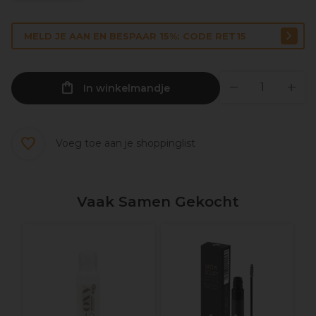
MELD JE AAN EN BESPAAR 15%: CODE RET15
In winkelmandje
Voeg toe aan je shoppinglist
Vaak Samen Gekocht
n
N