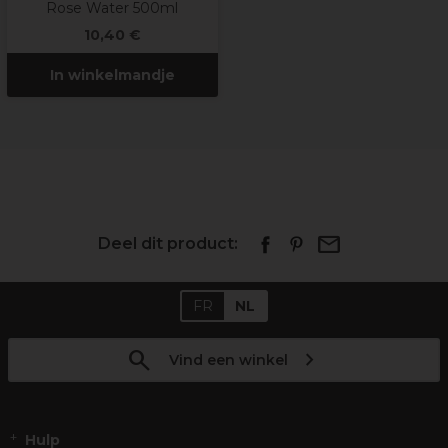
Rose Water 500ml
10,40 €
In winkelmandje
Deel dit product:
FR
NL
Vind een winkel
Hulp