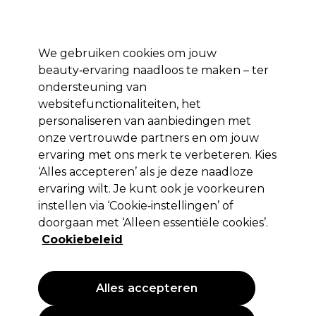
*Voorw. van
Klaar om je aan te melden voor
-15 %
? Word lid van
Pro-Duo
Prestige
en gebruik
RET15
op je eerste aankoop.
toep.
We gebruiken cookies om jouw
Aanmelden
beauty‑ervaring naadloos te maken – ter
ondersteuning van
Merken
Deals 🌟
Haar
Elektra
Beauty
Salon interieur
websitefunctionaliteiten, het
personaliseren van aanbiedingen met
Volgende dag geleverd*
Na verzending, maandag t/m vrijdag
onze vertrouwde partners en om jouw
ervaring met ons merk te verbeteren. Kies
‘Alles accepteren’ als je deze naadloze
Retinol
ervaring wilt. Je kunt ook je voorkeuren
Retinol Antiverouderende Crème Cleanser
instellen via ‘Cookie‑instellingen’ of
150ml
doorgaan met ‘Alleen essentiële cookies’.
Cookiebeleid
(
2
)
14,95 €
9.97 € per 100ml
Alles accepteren
PROMOTIE