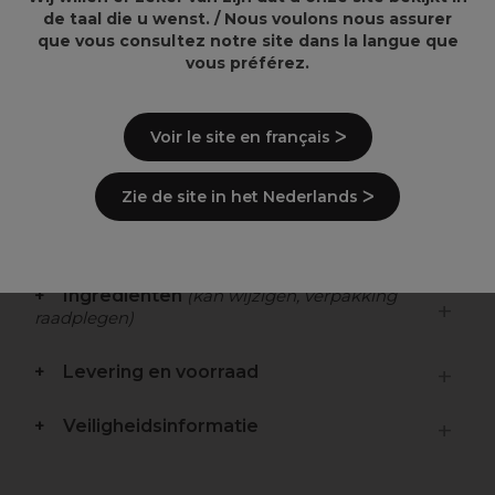
de taal die u wenst. / Nous voulons nous assurer
que vous consultez notre site dans la langue que
Overzicht
vous préférez.
Dieptereiniging Zachte exfoliërende werking
Vitamine A
Voir le site en français ᐳ
Beschrijving
Zie de site in het Nederlands ᐳ
Gebruiksaanwijzingen
Ingrediënten
(kan wijzigen, verpakking
raadplegen)
Levering en voorraad
Veiligheidsinformatie