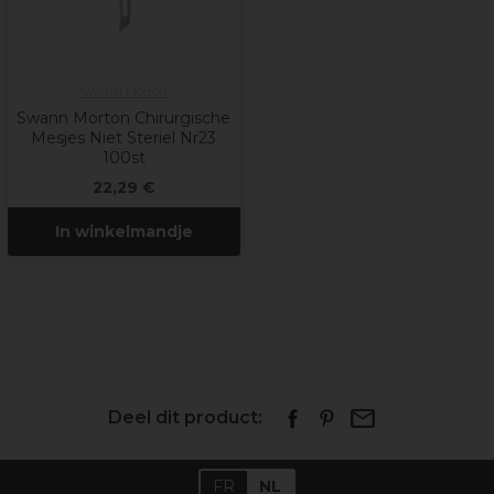
Swann Morton
Swann Morton Chirurgische
Mesjes Niet Steriel Nr23
100st
22,29 €
In winkelmandje
Deel dit product:
FR
NL