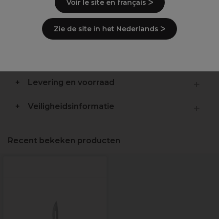
Lames chirurgicales
Voir le site en français ᐳ
Qualité
Anti-corrosion
Zie de site in het Nederlands ᐳ
Acier au carbone
Beschrijving
Levering en voorraad
Veiligheidsinformatie
Recent bekeken producten