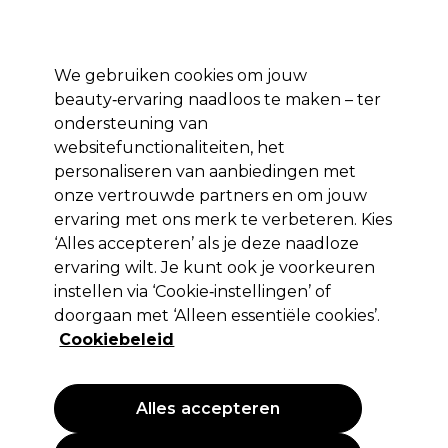
*Voorw. van
Klaar om je aan te melden voor
-15 %
? Word lid van
Pro-Duo
Prestige
en gebruik
RET15
op je eerste aankoop.
toep.
We gebruiken cookies om jouw
Aanmelden
beauty‑ervaring naadloos te maken – ter
ondersteuning van
Merken
Deals 🌟
Haar
Elektra
Beauty
Salon interieur
websitefunctionaliteiten, het
personaliseren van aanbiedingen met
Volgende dag geleverd*
Na verzending, maandag t/m vrijdag
onze vertrouwde partners en om jouw
ervaring met ons merk te verbeteren. Kies
‘Alles accepteren’ als je deze naadloze
Swann Morton
ervaring wilt. Je kunt ook je voorkeuren
Swann Morton Chirurgische Mesjes Niet
instellen via ‘Cookie‑instellingen’ of
Steriel Nr23 100st
doorgaan met ‘Alleen essentiële cookies’.
Cookiebeleid
(
0
)
22,29 €
Alles accepteren