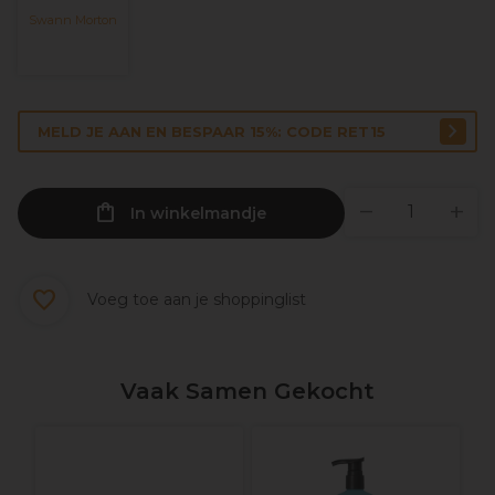
Swann Morton
MELD JE AAN EN BESPAAR 15%: CODE RET15
In winkelmandje
Voeg toe aan je shoppinglist
Vaak Samen Gekocht
X