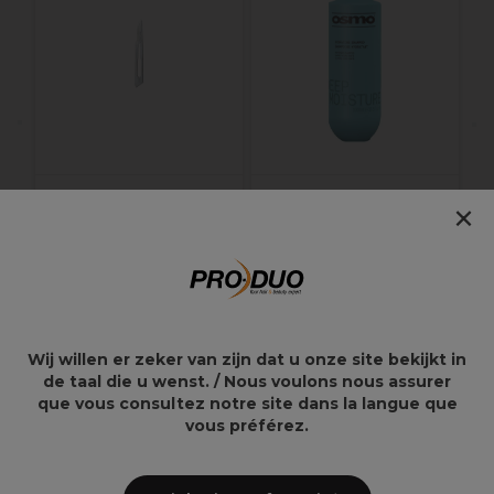
H
N
×
Swann Morton
Osmo Deep Moisture
Chirurgische Mesjes
Verzorgende
Niet Steriel Nr15 100st
Shampoo 1L
22,29€
23,37€
27,49€
Wij willen er zeker van zijn dat u onze site bekijkt in
de taal die u wenst. / Nous voulons nous assurer
que vous consultez notre site dans la langue que
Overzicht
vous préférez.
Non stérile