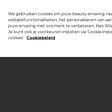
Klaar om je aan te melden voor
We gebruiken cookies om jouw beauty‑ervaring naa
websitefunctionaliteiten, het personaliseren van 
jouw ervaring met ons merk te verbeteren. Kies ‘Alle
Merken
Deals 🌟
Haar
Elektra
Je kunt ook je voorkeuren instellen via ‘Cookie‑inst
cookies’.
Cookiebeleid
Volgende dag geleverd*
Na verzending, maandag t/m vrijdag