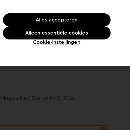
ste aankoop.
*Voorw. van toep.
Alles accepteren
Aanmelden
Alleen essentiële cookies
en
Inspiratie
Professionele Awards
Cookie-instellingen
esjes Niet Steriel Nr15 100st