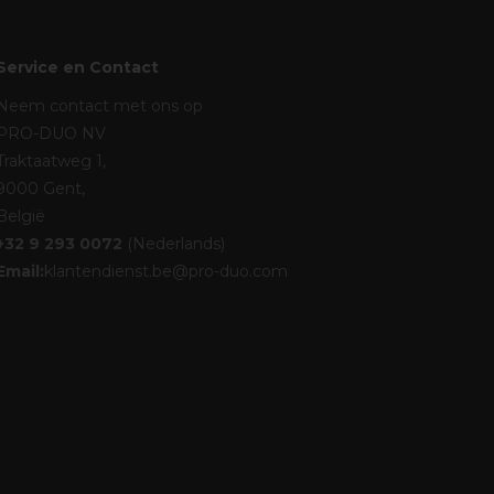
Service en Contact
Neem contact met ons op
PRO-DUO NV
Traktaatweg 1,
9000 Gent,
België
+32 9 293 0072
(Nederlands)
Email:
klantendienst.be@pro-duo.com