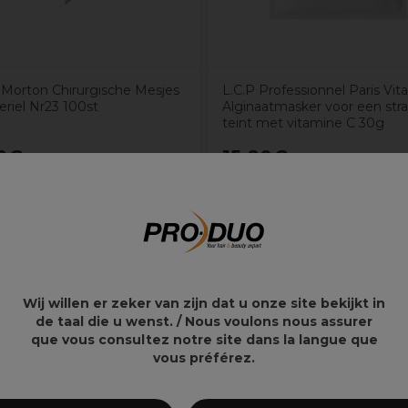
Morton Chirurgische Mesjes
L.C.P Professionnel Paris Vit
eriel Nr23 100st
Alginaatmasker voor een str
teint met vitamine C 30g
9€
15,80€
Wij willen er zeker van zijn dat u onze site bekijkt in
de taal die u wenst. / Nous voulons nous assurer
que vous consultez notre site dans la langue que
vous préférez.