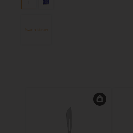
Swann Morton
pair