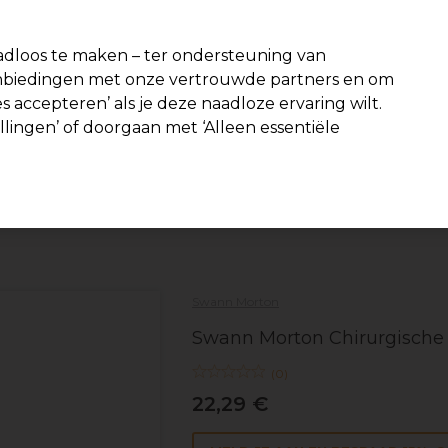
-15 %
? Word lid van
Pro-Duo Prestige
en gebruik
RET15
op je eer
dloos te maken – ter ondersteuning van
aanbiedingen met onze vertrouwde partners en om
Zoeken
s accepteren’ als je deze naadloze ervaring wilt.
Beauty
Salon interieur
Mannen
Vegan
Nieuwe product
ellingen’ of doorgaan met ‘Alleen essentiële
Gratis Bezorging
vanaf slechts €40
Beauty
Beauty essentieels en tools
Swann Morton
Swann Morton Chirurgische M
(
0
)
22,29 €