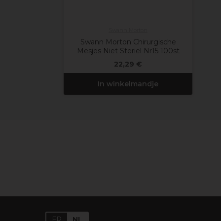
Swann Morton
Swann Morton Chirurgische
Mesjes Niet Steriel Nr15 100st
22,29 €
In winkelmandje
FR
NL