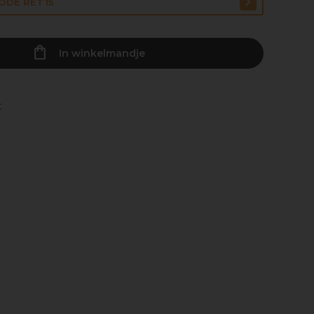
CODE RET15
In winkelmandje
t