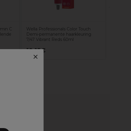
amin C
Wella Professionals Color Touch
alende
Demi-permanente haarkleuring
7/47 Vibrant Reds 60ml
19,15€
17,72
×