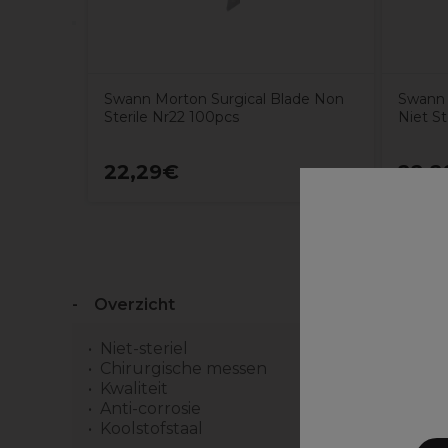
Swann Morton Surgical Blade Non
Swann 
Sterile Nr22 100pcs
Niet St
22,29€
22,2
Overzicht
Niet-steriel
Chirurgische messen
Kwaliteit
Anti-corrosie
Koolstofstaal