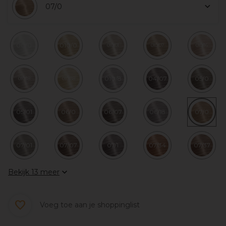
07/0
00/0
010/0
010/01
010/07
010/16
010/8
04/07
05/0
010/18
010/38
05/01
06/0
06/07
06/18
07/0
07/01
07/07
07/1
07/34
07/37
Bekijk 13 meer
Voeg toe aan je shoppinglist