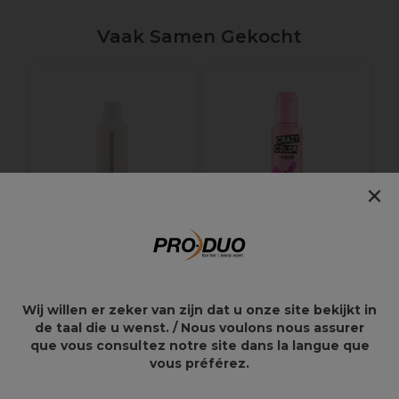
Vaak Samen Gekocht
B
h
×
Wunderbar Cream
Crazy Color Semi-
Peroxide 12%-40Vol
Permanent Hair Color
Wij willen er zeker van zijn dat u onze site bekijkt in
120ml
Cream 100ml
de taal die u wenst. / Nous voulons nous assurer
que vous consultez notre site dans la langue que
4,55€
9,95€
vous préférez.