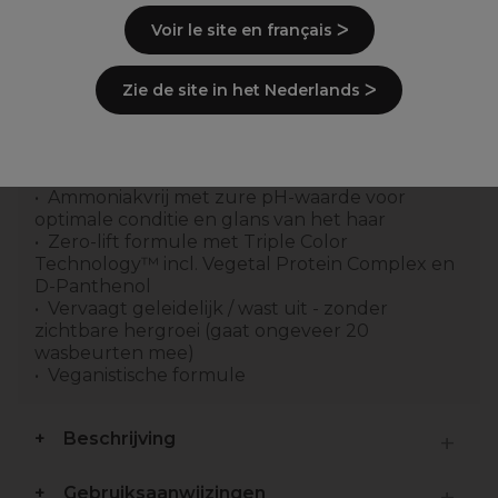
Voir le site en français ᐳ
Overzicht
Zie de site in het Nederlands ᐳ
Vloeibare demi-permanente kleur om de
natuurlijke haarkleur te versterken veranderen
of intensiveren
Ammoniakvrij met zure pH-waarde voor
optimale conditie en glans van het haar
Zero-lift formule met Triple Color
Technology™ incl. Vegetal Protein Complex en
D-Panthenol
Vervaagt geleidelijk / wast uit - zonder
zichtbare hergroei (gaat ongeveer 20
wasbeurten mee)
Veganistische formule
Beschrijving
Gebruiksaanwijzingen