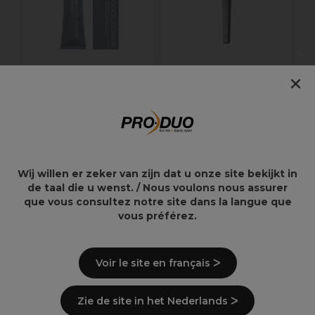
×
L'Oréal Professionnel
Sibel Peigne en
Majirel Cool Cover
carbone Line CB 20.5
Coloration
permanente 5.17
60ml
17,50€
7,39€
Wij willen er zeker van zijn dat u onze site bekijkt in
de taal die u wenst. / Nous voulons nous assurer
que vous consultez notre site dans la langue que
vous préférez.
Points clés
Voir le site en français ᐳ
Zie de site in het Nederlands ᐳ
Ingrédients
(peut varier, voir emballage)