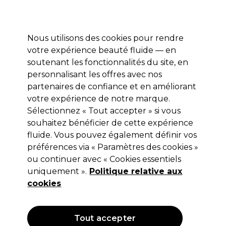
Prêt(e) à t’inscrire pour
-15 %
? Rejoins
Pro-Duo Prestige
et utilise
RET15
sur ton
premier ac
hat.
*Cond. s’appl.
Nous utilisons des cookies pour rendre
Se connecter
votre expérience beauté fluide — en
soutenant les fonctionnalités du site, en
Marques
Bons plans 🌟
Coiffure
Electro et Matériel
Beau
personnalisant les offres avec nos
Livraison le lendemain*
partenaires de confiance et en améliorant
Après expédition, du lundi au vendredi
votre expérience de notre marque.
Sélectionnez « Tout accepter » si vous
Matador
souhaitez bénéficier de cette expérience
fluide. Vous pouvez également définir vos
Matador Comb 2689/8.5
préférences via « Paramètres des cookies »
(
0
)
ou continuer avec « Cookies essentiels
17,39 €
uniquement ».
Politique relative aux
cookies
Tout accepter