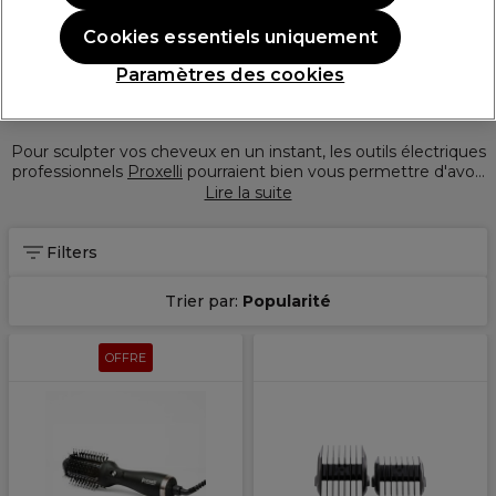
Cookies essentiels uniquement
Paramètres des cookies
Pour sculpter vos cheveux en un instant, les outils électriques
professionnels
Proxelli
pourraient bien vous permettre d'avoir
les cheveux dont vous revez. Sa gamme de sèche-cheveux
Lire la suite
ergonomiques, de tondeuses à cheveux et de lisseurs sont
conçus dans les moindres détails par des coiffeurs et barbiers
professionnels.
Filters
Trier par:
Popularité
OFFRE