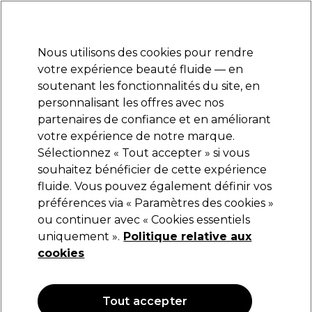
Prêt(e) à t’inscrire pour
-15 %
? Rejoins
Pro-Duo Prestige
et utilise
RET15
sur ton
premier ac
hat.
*Cond. s’appl.
Nous utilisons des cookies pour rendre
Se connecter
votre expérience beauté fluide — en
soutenant les fonctionnalités du site, en
Marques
Bons plans 🌟
Coiffure
Electro et Matériel
Beau
personnalisant les offres avec nos
Livraison le lendemain*
partenaires de confiance et en améliorant
Après expédition, du lundi au vendredi
votre expérience de notre marque.
Proxelli
Marques
Sélectionnez « Tout accepter » si vous
souhaitez bénéficier de cette expérience
Proxelli
fluide. Vous pouvez également définir vos
préférences via « Paramètres des cookies »
ou continuer avec « Cookies essentiels
uniquement ».
Politique relative aux
cookies
Tout accepter