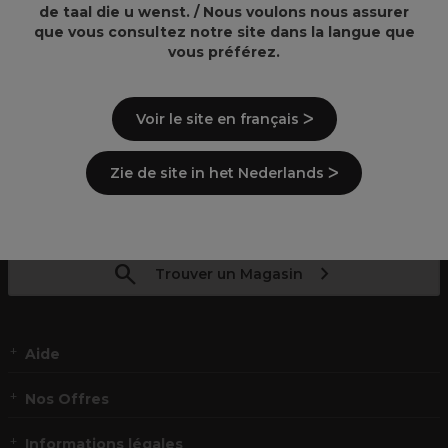
Téléphone : +32 9 293 0073
de taal die u wenst. / Nous voulons nous assurer
E-mail : serviceclient.be@pro-duo.com
que vous consultez notre site dans la langue que
vous préférez.
Achats en magasin
Contact : Adressez-vous directement au magasin concerné.
Voir le site en français ᐳ
Siège social:
Adresse : PRO-DUO SA Traktaatweg 1,9000 Gand, Belgique
Zie de site in het Nederlands ᐳ
FR
NL
Trouver un Magasin
Aide
Nos Offres
Informations légales