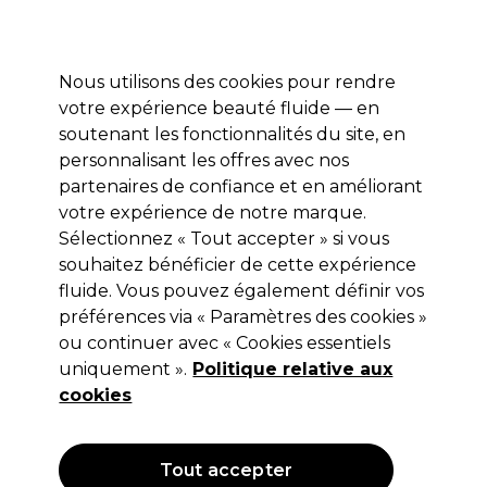
Prêt(e) à t’inscrire pour
-15 %
? Rejoins
Pro-Duo Prestige
et utilise
RET15
sur ton
premier ac
hat.
*Cond. s’appl.
Nous utilisons des cookies pour rendre
Se connecter
votre expérience beauté fluide — en
soutenant les fonctionnalités du site, en
Marques
Bons plans 🌟
Coiffure
Electro et Matériel
Beau
personnalisant les offres avec nos
Livraison le lendemain*
partenaires de confiance et en améliorant
Après expédition, du lundi au vendredi
votre expérience de notre marque.
Contactez-nous
Sélectionnez « Tout accepter » si vous
souhaitez bénéficier de cette expérience
Contactez Nous
fluide. Vous pouvez également définir vos
préférences via « Paramètres des cookies »
ou continuer avec « Cookies essentiels
uniquement ».
Politique relative aux
cookies
Tout accepter