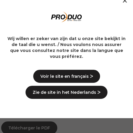
×
1. QUE SONT LES COOKIES ?
2. QUEL TYPE DE COOKIES UTILISONS-NOUS ET
Wij willen er zeker van zijn dat u onze site bekijkt in
POURQUOI ?
de taal die u wenst. / Nous voulons nous assurer
que vous consultez notre site dans la langue que
3. COMMENT POUVEZ-VOUS DÉTERMINER QUELS
vous préférez.
COOKIES SONT STOCKÉS SUR VOTRE ORDINATEUR
OU VOTRE APPAREIL MOBILE ET COMMENT
POUVEZ-VOUS SUPPRIMER CES COOKIES ?
Voir le site en français ᐳ
4. COOKIES DE TIERS ET LEUR POLITIQUE DE
CONFIDENTIALITÉ
Zie de site in het Nederlands ᐳ
5. CONTACT
Télécharger le PDF