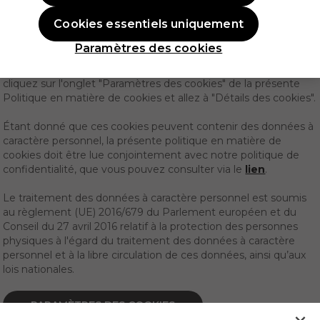
plus amples informations sur les cookies que Pro-Duo utilise
Cookies essentiels uniquement
sur ce site web, sur leur objectif et leur durée de vie, et vous
indique si vous avez le droit de refuser ces cookies.
Paramètres des cookies
Pour consulter la liste des cookies utilisés sur ce site web,
cliquez sur l'onglet "Paramètres des cookies" de la présente
Politique en matière de cookies et allez à "Détails des cookies".
Étant donné que ces cookies peuvent contenir des données à
caractère personnel, la présente politique en matière de
cookies doit être lue conjointement avec notre politique de
confidentialité, que vous pouvez consulter via le
lien
.
Le traitement des données à caractère personnel est soumis
au règlement (UE) 2016/679 du Parlement européen et du
Conseil du 27 avril 2016 relatif à la protection des personnes
physiques à l'égard du traitement des données à caractère
personnel et à la libre circulation de ces données, ainsi qu’aux
lois nationales.
PARAMÈTRES DES COOKIES