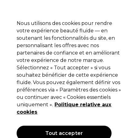
Prêt(e) à t’inscrire pour
-15 %
? Rejoins
Pro-Duo Prestige
et utilise
RET15
sur ton
premier ac
hat.
*Cond. s’appl.
Nous utilisons des cookies pour rendre
Se connecter
votre expérience beauté fluide — en
soutenant les fonctionnalités du site, en
Marques
Bons plans 🌟
Coiffure
Electro et Matériel
Beau
personnalisant les offres avec nos
Livraison le lendemain*
partenaires de confiance et en améliorant
Après expédition, du lundi au vendredi
votre expérience de notre marque.
Sélectionnez « Tout accepter » si vous
POLITIQUE EN MATIÈRE DE COOKIES
souhaitez bénéficier de cette expérience
L'administrateur de ce site web est Pro-Duo S.A. (« Pro-Duo »)
fluide. Vous pouvez également définir vos
:
préférences via « Paramètres des cookies »
ou continuer avec « Cookies essentiels
PRO-DUO S.A.
uniquement ».
Politique relative aux
Traktaatweg 1
cookies
B-9000 Gand
N° de TVA 0465.784.102
RPR/RPM Gent
Tout accepter
La présente politique en matière de cookies vous donne de