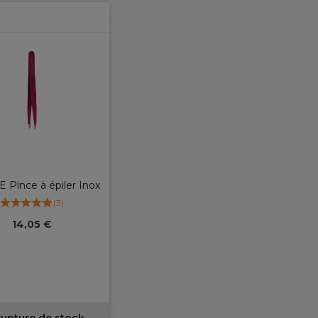
 Pince à épiler Inox
(
3
)
14,05 €