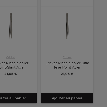
Cricket
Cricket
ket Pince à épiler
Cricket Pince à épiler Ultra
oint/Slant Acier
Fine Point Acier
21,05 €
21,05 €
outer au panier
Ajouter au panier