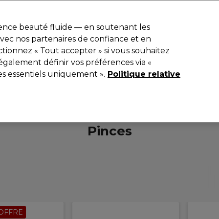
r
-15 %
? Rejoins
Pro-Duo Prestige
et utilise
RET15
sur ton premier
ience beauté fluide — en soutenant les
 avec nos partenaires de confiance et en
Rechercher
tionnez « Tout accepter » si vous souhaitez
ériel
Beauté
Equipement de salon
Hommes
Vegan
Nou
également définir vos préférences via «
es essentiels uniquement ».
Politique relative
Livraison le lendemain*
Après expédition, du lundi au vendredi
Equipement de salon
Materiel de beaute
Pinces
Pinces
OFFRE