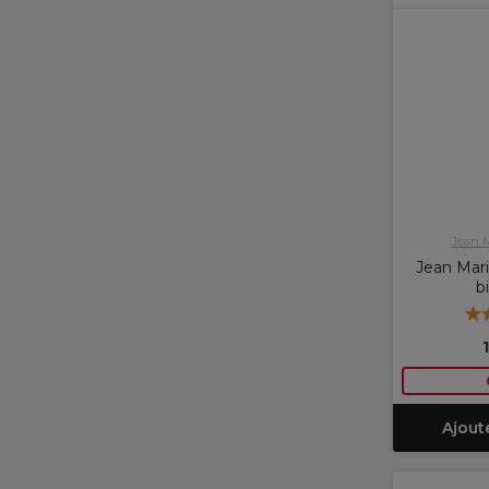
Jean 
Jean Mari
b
Ajout