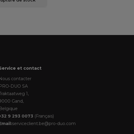
rupture de stock
Service et contact
Nous contacter
PRO-DUO SA
Traktaatweg 1,
9000 Gand,
Belgique
+32 9 293 0073
(Français)
Email:
serviceclient.be@pro-duo.com