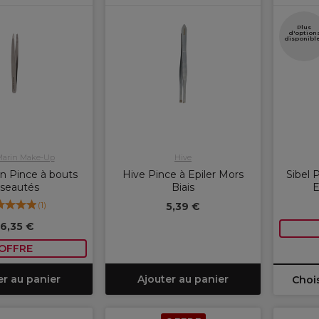
Plus
d'option
disponibl
Marin Make-Up
Hive
n Pince à bouts
Hive Pince à Epiler Mors
Sibel P
iseautés
Biais
(
1
)
5,39 €
16,35 €
OFFRE
er au panier
Ajouter au panier
Chois