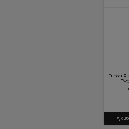
Cricket Pi
Twe
Ajout