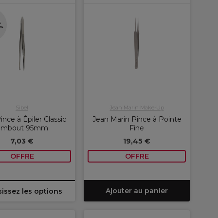
s
es
Sibel
Jean Marin Make-Up
ince à Épiler Classic
Jean Marin Pince à Pointe
Embout 95mm
Fine
7,03 €
19,45 €
OFFRE
OFFRE
Ajouter au panier
issez les options