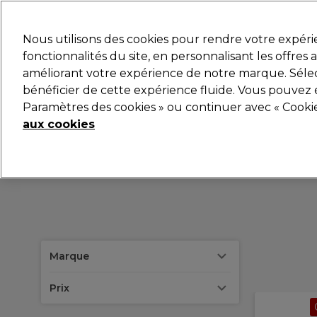
Prêt(e) à t’inscrire pou
Nous utilisons des cookies pour rendre votre expér
fonctionnalités du site, en personnalisant les offres
améliorant votre expérience de notre marque. Sélec
Marques
Bons plans 🌟
Coiffure
Electro et Mat
bénéficier de cette expérience fluide. Vous pouvez 
Paramètres des cookies » ou continuer avec « Cooki
aux cookies
Marque
Prix