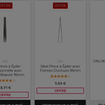
OFFRE
OFFRE
Sibel
Sibel
ONLINE
Pince à Épiler
Sibel Pince à Épiler avec
ionnelle avec
Pointes Crochues 95mm
Bisauté 95mm
(
1
)
(
1
)
7,03 €
13,71 €
OFFRE
OFFRE