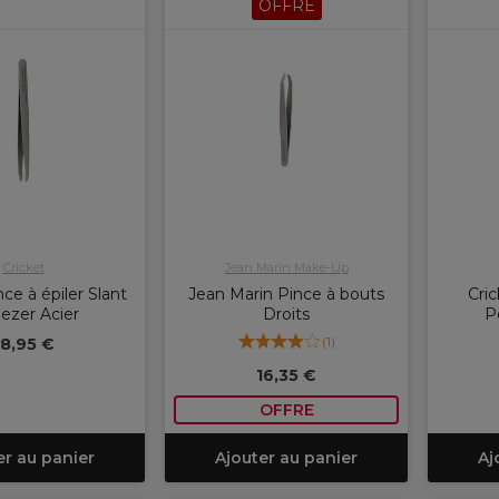
OFFRE
Cricket
Jean Marin Make-Up
nce à épiler Slant
Jean Marin Pince à bouts
Cric
ezer Acier
Droits
P
(
1
)
18,95 €
16,35 €
OFFRE
er au panier
Ajouter au panier
Aj