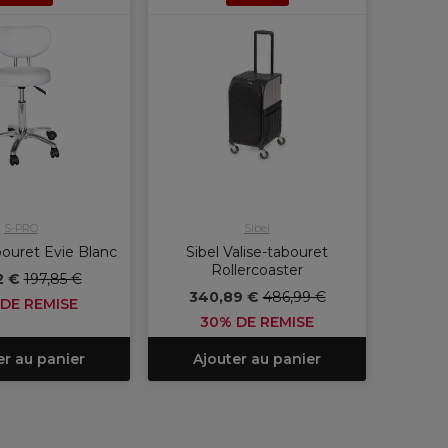
S-PRO
Sibel
ouret Evie Blanc
Sibel Valise-tabouret
Rollercoaster
2 €
197,85 €
340,89 €
486,99 €
DE REMISE
30% DE REMISE
er au panier
Ajouter au panier