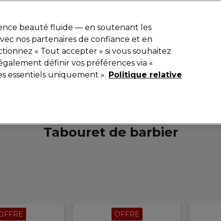
r
-15 %
? Rejoins
Pro-Duo Prestige
et utilise
RET15
sur ton premier
ience beauté fluide — en soutenant les
 avec nos partenaires de confiance et en
Rechercher
tionnez « Tout accepter » si vous souhaitez
ériel
Beauté
Equipement de salon
Hommes
Vegan
Nou
également définir vos préférences via «
es essentiels uniquement ».
Politique relative
Livraison le lendemain*
Après expédition, du lundi au vendredi
Hommes
Mobilier de barbier
Tabouret de barbier
Tabouret de barbier
OFFRE
OFFRE