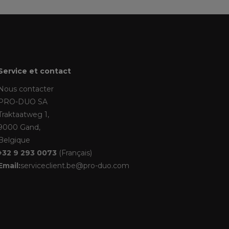
Service et contact
Nous contacter
PRO-DUO SA
Traktaatweg 1,
9000 Gand,
Belgique
+32 9 293 0073
(Français)
Email:
serviceclient.be@pro-duo.com