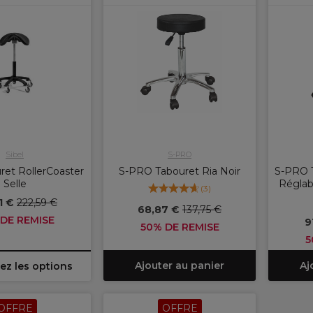
Sibel
S-PRO
ret RollerCoaster
S-PRO Tabouret Ria Noir
S-PRO T
Selle
Réglab
(
3
)
1 €
222,59 €
68,87 €
137,75 €
DE REMISE
9
50% DE REMISE
5
Ajouter au panier
Aj
ez les options
OFFRE
OFFRE