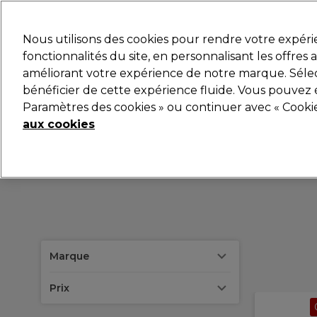
Prêt(e) à t’inscrire pou
Nous utilisons des cookies pour rendre votre expér
fonctionnalités du site, en personnalisant les offres
améliorant votre expérience de notre marque. Sélec
Marques
Bons plans 🌟
Coiffure
Electro et Mat
bénéficier de cette expérience fluide. Vous pouvez 
Paramètres des cookies » ou continuer avec « Cooki
aux cookies
Marque
Prix