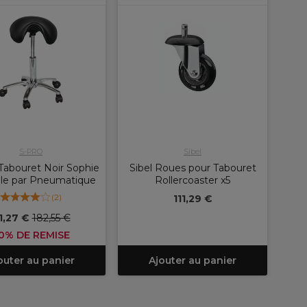
S-PRO
Sibel
abouret Noir Sophie
Sibel Roues pour Tabouret
le par Pneumatique
Rollercoaster x5
(
2
)
111,29 €
1,27 €
182,55 €
0% DE REMISE
outer au panier
Ajouter au panier