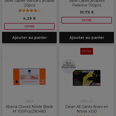
Sibel Tablier teintant jetable
Sibel Capes jetables
20pcs
Pelerine 100pcs
(
1
)
10,79 €
4,29 €
OFFRE
OFFRE
Ajouter au panier
Ajouter au panier
OFFRE
Plus
d'options
disponibles
Abena
Clean All
Abena Gloves Nitrile Black
Clean All Gants Noirs en
M 100Pcs/290483
Nitrile x100