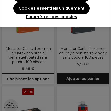
Cookies essentiels uniquement
Plus
d'options
Paramètres des cookies
disponibles
Mercator Gants d'examen
Mercator Gants d'examen
en latex non-stérile
en vinyle non-stérile vinylex
dermagel coated sans
sans poudre 100 pièces
poudre 100 pièces
5,99 €
9,49 €
Ajouter au panier
Choisissez les options
OFFRE
Plus
d'options
disponibles