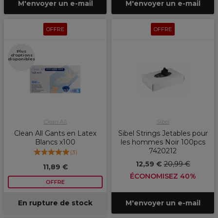
M'envoyer un e-mail
M'envoyer un e-mail
OFFRE
OFFRE
Plus
d'options
disponibles
Clean All
Sibel
Clean All Gants en Latex
Sibel Strings Jetables pour
Blancs x100
les hommes Noir 100pcs
7420212
(
3
)
12,59 €
20,99 €
11,89 €
ÉCONOMISEZ 40%
OFFRE
En rupture de stock
M'envoyer un e-mail