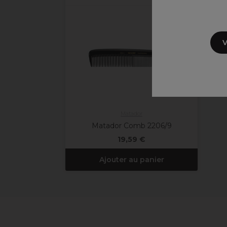
V
Matador
Matador Comb 2206/9
19,59 €
Ajouter au panier