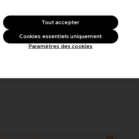
 ac
hat.
*Cond. s’appl.
Tout accepter
Se connecter
Cookies essentiels uniquement
veaux produits
Inspirations
Les Prix Professionnels
Paramètres des cookies