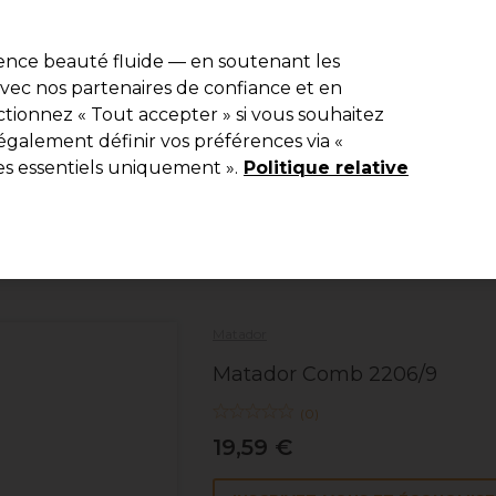
r
-15 %
? Rejoins
Pro-Duo Prestige
et utilise
RET15
sur ton premier
ience beauté fluide — en soutenant les
 avec nos partenaires de confiance et en
Rechercher
tionnez « Tout accepter » si vous souhaitez
ériel
Beauté
Equipement de salon
Hommes
Vegan
Nou
également définir vos préférences via «
es essentiels uniquement ».
Politique relative
Livraison Gratuite
à partir de 40 € seulement !
Coiffure
Peignes
Matador
Matador Comb 2206/9
(
0
)
19,59 €