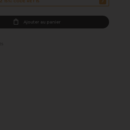
 15%: CODE RET15
Ajouter au panier
ts