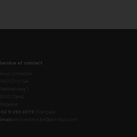
Service et contact
Nous contacter
PRO-DUO SA
Traktaatweg 1,
9000 Gand,
Belgique
+32 9 293 0073
(Français)
Email:
serviceclient.be@pro-duo.com