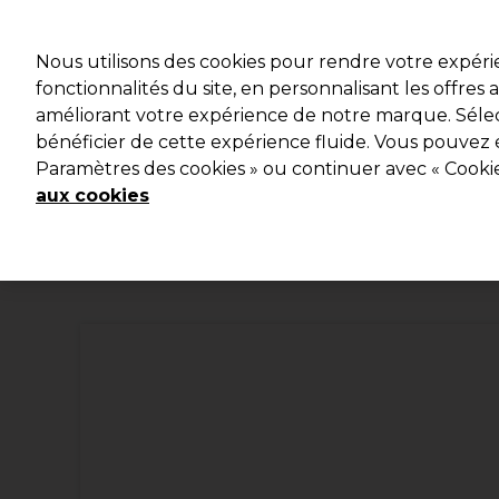
Prêt(e) à t’inscrire pou
Nous utilisons des cookies pour rendre votre expér
fonctionnalités du site, en personnalisant les offres
améliorant votre expérience de notre marque. Sélec
Marques
Bons plans 🌟
Coiffure
Electro et Mat
bénéficier de cette expérience fluide. Vous pouvez 
Paramètres des cookies » ou continuer avec « Cooki
Livraison le lendemain*
Après expédition, du lundi au vendredi
aux cookies