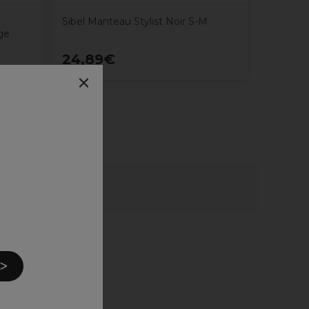
Sibel Manteau Stylist Noir S-M
ge
24,89€
5,29€
×
 ᐳ