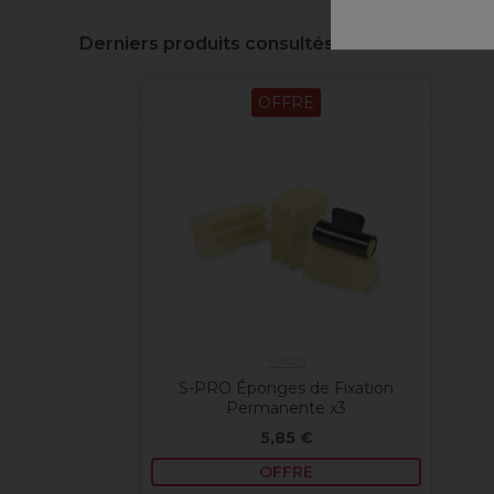
Derniers produits consultés
OFFRE
S-PRO
S-PRO Éponges de Fixation
Permanente x3
5,85 €
OFFRE