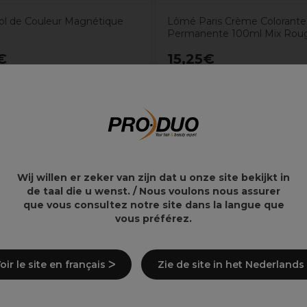
Bol de Couleur Magnétique
Lômé Paris Crème Colorante
Permanente 100ml Mix Rou
€
15,25€
Wij willen er zeker van zijn dat u onze site bekijkt in
 pcs.
de taal die u wenst. / Nous voulons nous assurer
que vous consultez notre site dans la langue que
vous préférez.
oir le site en français ᐳ
Zie de site in het Nederlands