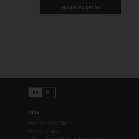
Ajouter au panier
FR
NL
Aide
Mon Compte Client
Aide et support
FAQ sur la facturation électronique