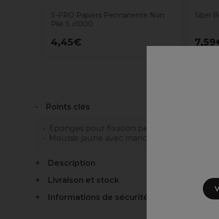
S-PRO Papiers Permanente Non
Sibel 
Plié S x1000
4,45€
7,59
Points clés
Éponges pour fixation permanente set de 3
Mousse jaune avec manche
Description
Livraison et stock
V
Informations de sécurité