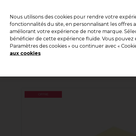
Prêt(e) à t’inscrire pou
Nous utilisons des cookies pour rendre votre expér
fonctionnalités du site, en personnalisant les offres
améliorant votre expérience de notre marque. Sélec
Marques
Bons plans 🌟
Coiffure
Electro et Mat
bénéficier de cette expérience fluide. Vous pouvez 
Paramètres des cookies » ou continuer avec « Cooki
Livraison le lendemain*
Après expédition, du lundi au vendredi
aux cookies
OFFRE