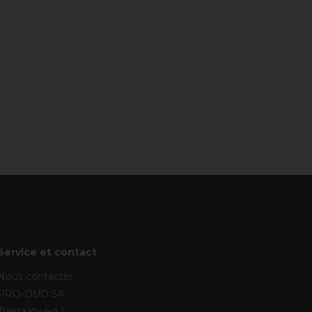
Service et contact
Nous contacter
PRO-DUO SA
Traktaatweg 1,