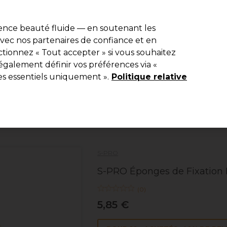
r
-15 %
? Rejoins
Pro-Duo Prestige
et utilise
RET15
sur ton premier
ience beauté fluide — en soutenant les
 avec nos partenaires de confiance et en
Rechercher
tionnez « Tout accepter » si vous souhaitez
ériel
Beauté
Equipement de salon
Hommes
Vegan
Nou
également définir vos préférences via «
es essentiels uniquement ».
Politique relative
Livraison Gratuite
à partir de 40 € seulement !
Coiffure
Matériel de coiffure
Pinceau et bols de coloration
S-PRO
S-PRO Éponges de Fixation
(
0
)
5,85 €