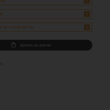
ISE
SE
 15%: CODE RET15
Ajouter au panier
ts