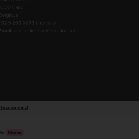
9000 Gand,
Belgique
+32 9 293 0073
(Français)
Email:
serviceclient.be@pro-duo.com
ofessionnels!