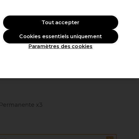
 ac
hat.
*Cond. s’appl.
Tout accepter
Se connecter
Cookies essentiels uniquement
veaux produits
Inspirations
Les Prix Professionnels
Paramètres des cookies
 Permanente x3