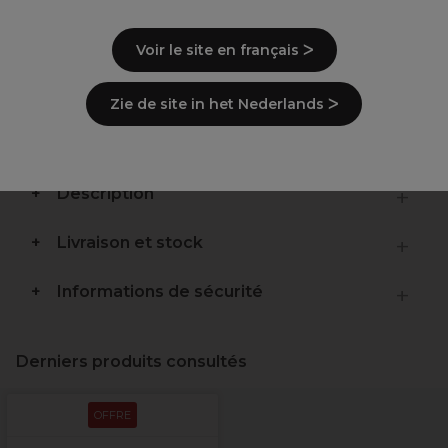
Points clés
Voir le site en français ᐳ
Feuille alu sur rouleau 12cm x 100m
Argent épaisseur 12
Zie de site in het Nederlands ᐳ
Avec couteau en dents de scie sur boîte pour
une distribution facile
Description
Livraison et stock
Informations de sécurité
Derniers produits consultés
OFFRE