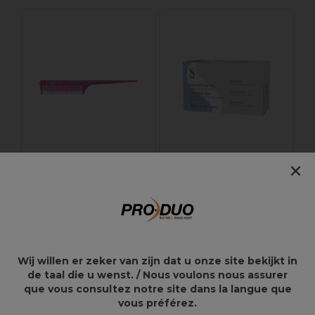
V
×
Triumph Master
S-PRO Papier
Comb 263 Fuchsia
Mèches en
Aluminium Argenté
12cm 15u
3,59€
11,35€
5,99€
Wij willen er zeker van zijn dat u onze site bekijkt in
de taal die u wenst. / Nous voulons nous assurer
que vous consultez notre site dans la langue que
vous préférez.