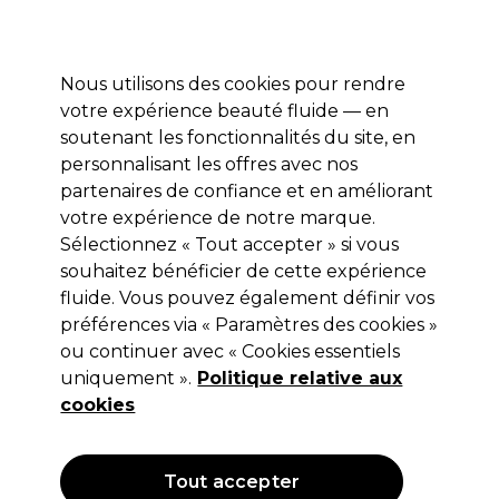
Prêt(e) à t’inscrire pour
-15 %
? Rejoins
Pro-Duo Prestige
et utilise
RET15
sur ton
premier ac
hat.
*Cond. s’appl.
Nous utilisons des cookies pour rendre
Se connecter
votre expérience beauté fluide — en
soutenant les fonctionnalités du site, en
Marques
Bons plans 🌟
Coiffure
Electro et Matériel
Beau
personnalisant les offres avec nos
Livraison le lendemain*
partenaires de confiance et en améliorant
Après expédition, du lundi au vendredi
votre expérience de notre marque.
Sélectionnez « Tout accepter » si vous
Sibel
souhaitez bénéficier de cette expérience
fluide. Vous pouvez également définir vos
Sibel Feuille d'Aluminium Rouleau
12cmx100m
préférences via « Paramètres des cookies »
ou continuer avec « Cookies essentiels
(
0
)
uniquement ».
Politique relative aux
13,19 €
cookies
OFFRE
Tout accepter