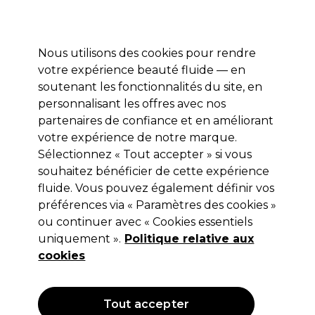
Prêt(e) à t’inscrire pour
-15 %
? Rejoins
Pro-Duo Prestige
et utilise
RET15
sur ton
premier ac
hat.
*Cond. s’appl.
Nous utilisons des cookies pour rendre
Se connecter
votre expérience beauté fluide — en
soutenant les fonctionnalités du site, en
Marques
Bons plans 🌟
Coiffure
Electro et Matériel
Beau
personnalisant les offres avec nos
Livraison le lendemain*
partenaires de confiance et en améliorant
Après expédition, du lundi au vendredi
votre expérience de notre marque.
Sélectionnez « Tout accepter » si vous
Checi
souhaitez bénéficier de cette expérience
fluide. Vous pouvez également définir vos
Checi Footfile Autoclave
préférences via « Paramètres des cookies »
(
1
)
ou continuer avec « Cookies essentiels
36,99 €
uniquement ».
Politique relative aux
cookies
Tout accepter