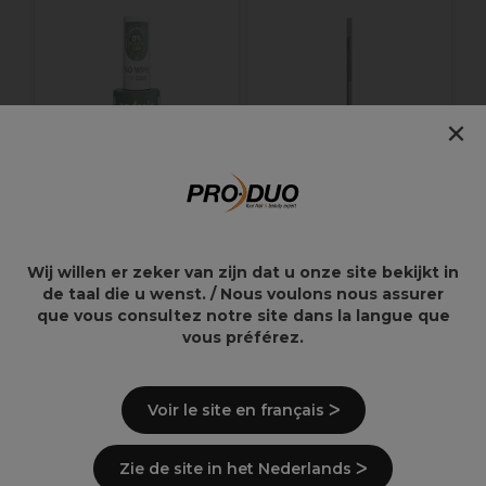
×
Andreia Professional
Sibel Repousse
True Pure Top Coat
Cuticules en Métal
Wij willen er zeker van zijn dat u onze site bekijkt in
Sans Résidus 10.5ml
de taal die u wenst. / Nous voulons nous assurer
que vous consultez notre site dans la langue que
12,79€
9,81€
vous préférez.
Voir le site en français ᐳ
Points clés
Zie de site in het Nederlands ᐳ