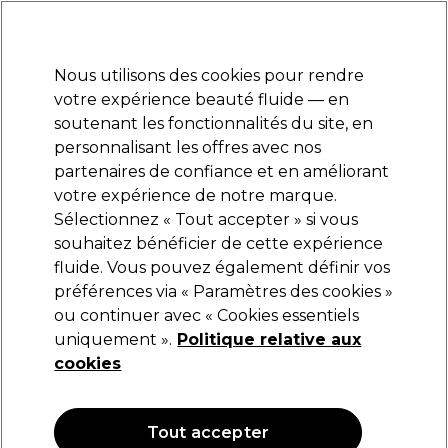
Prêt(e) à t’inscrire pour
-15 %
? Rejoins
Pro-Duo Prestige
et utilise
RET15
sur ton
premier ac
hat.
*Cond. s’appl.
Nous utilisons des cookies pour rendre
Se connecter
votre expérience beauté fluide — en
soutenant les fonctionnalités du site, en
Marques
Bons plans 🌟
Coiffure
Electro et Matériel
Beau
personnalisant les offres avec nos
Livraison le lendemain*
partenaires de confiance et en améliorant
Après expédition, du lundi au vendredi
votre expérience de notre marque.
Checi
Marques
Sélectionnez « Tout accepter » si vous
souhaitez bénéficier de cette expérience
Checi
fluide. Vous pouvez également définir vos
préférences via « Paramètres des cookies »
ou continuer avec « Cookies essentiels
uniquement ».
Politique relative aux
Filters
cookies
Trier par:
Popularité
Tout accepter