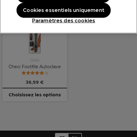
Cookies essentiels uniquement
Plus
d'options
Paramètres des cookies
disponibles
Checi
Checi Footfile Autoclave
(
1
)
36,99 €
Choisissez les options