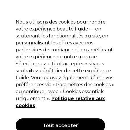
Prêt(e) à t’inscrire pour
-15 %
? Rejoins
Pro-Duo Prestige
et utilise
RET15
sur ton
premier ac
hat.
*Cond. s’appl.
Nous utilisons des cookies pour rendre
Se connecter
votre expérience beauté fluide — en
soutenant les fonctionnalités du site, en
Marques
Bons plans 🌟
Coiffure
Electro et Matériel
Beau
personnalisant les offres avec nos
Livraison le lendemain*
partenaires de confiance et en améliorant
Après expédition, du lundi au vendredi
votre expérience de notre marque.
Sélectionnez « Tout accepter » si vous
S-PRO
souhaitez bénéficier de cette expérience
fluide. Vous pouvez également définir vos
S-PRO Tabouret Ria Noir
préférences via « Paramètres des cookies »
(
3
)
ou continuer avec « Cookies essentiels
68,87 €
uniquement ».
137,75 €
Politique relative aux
cookies
OFFRE
Tout accepter