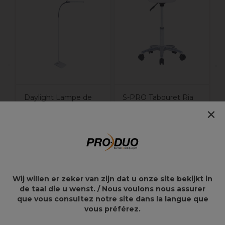
S
Daylight Lampe de
S-PRO Tabouret Ria
×
beauté LED
Blanc
professionnelle à
double bras réglable
51,86€
68,87€
74,09€
137,75€
Wij willen er zeker van zijn dat u onze site bekijkt in
de taal die u wenst. / Nous voulons nous assurer
que vous consultez notre site dans la langue que
Points clés
vous préférez.