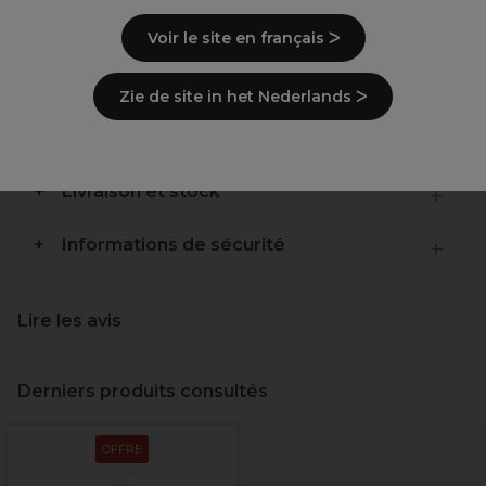
Base chromée 5 étoiles
Réglage hydraulique de la hauteur
Voir le site en français ᐳ
Roulette glissantes
Réhausseur de siège doux
Zie de site in het Nederlands ᐳ
Description
Livraison et stock
Informations de sécurité
Lire les avis
Derniers produits consultés
OFFRE