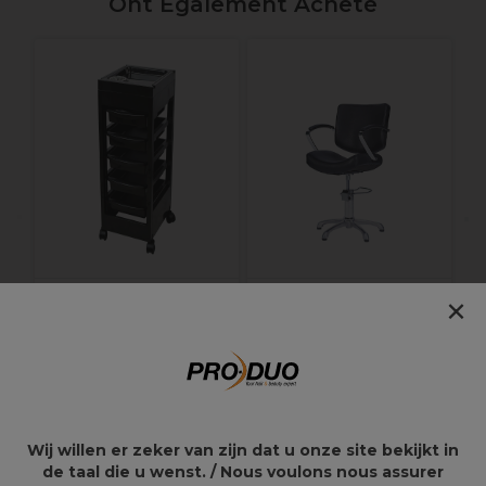
Ont Également Acheté
S
×
S-PRO Table de
S-PRO Chaise Styliste
Travail Arizona Noir
Kate
72,67€
179,17€
145,35€
358,35€
Wij willen er zeker van zijn dat u onze site bekijkt in
de taal die u wenst. / Nous voulons nous assurer