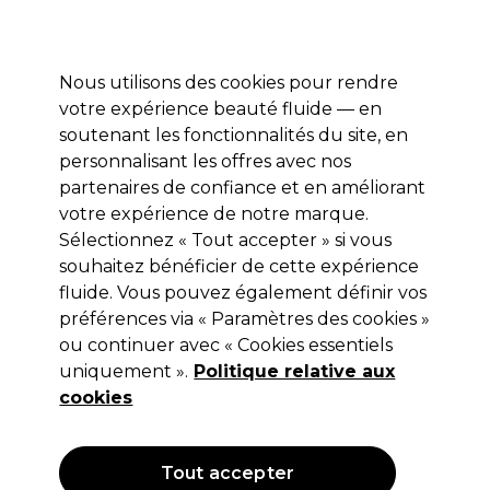
Prêt(e) à t’inscrire pour
-15 %
? Rejoins
Pro-Duo Prestige
et utilise
RET15
sur ton
premier ac
hat.
*Cond. s’appl.
Nous utilisons des cookies pour rendre
Se connecter
votre expérience beauté fluide — en
soutenant les fonctionnalités du site, en
Marques
Bons plans 🌟
Coiffure
Electro et Matériel
Beau
personnalisant les offres avec nos
Livraison le lendemain*
partenaires de confiance et en améliorant
Après expédition, du lundi au vendredi
votre expérience de notre marque.
Sélectionnez « Tout accepter » si vous
S-PRO
souhaitez bénéficier de cette expérience
fluide. Vous pouvez également définir vos
S-PRO Table de Travail Beauté Georgia
Blanche
préférences via « Paramètres des cookies »
ou continuer avec « Cookies essentiels
(
1
)
uniquement ».
Politique relative aux
148,67 €
297,35 €
cookies
OFFRE
Tout accepter