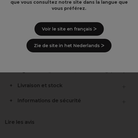
que vous consultez notre site dans la langue que
Points clés
vous préférez.
3 étagères
Aération intégrée dans les étagères pour le
Voir le site en français ᐳ
refroidissement des appareils
Roulettes pour faciliter le déplacement
Zie de site in het Nederlands ᐳ
Description
Ingrédients
(peut varier, voir emballage)
Livraison et stock
Informations de sécurité
Lire les avis