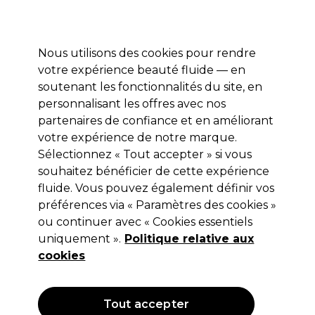
Prêt(e) à t’inscrire pour
-15 %
? Rejoins
Pro-Duo Prestige
et utilise
RET15
sur ton
premier ac
hat.
*Cond. s’appl.
Nous utilisons des cookies pour rendre
Se connecter
votre expérience beauté fluide — en
soutenant les fonctionnalités du site, en
Marques
Bons plans 🌟
Coiffure
Electro et Matériel
Beau
personnalisant les offres avec nos
Livraison le lendemain*
partenaires de confiance et en améliorant
Après expédition, du lundi au vendredi
votre expérience de notre marque.
Sélectionnez « Tout accepter » si vous
Ultron
souhaitez bénéficier de cette expérience
fluide. Vous pouvez également définir vos
Ultron Tondeuse Professionnelle
Multifonction Innovante
préférences via « Paramètres des cookies »
ou continuer avec « Cookies essentiels
(
0
)
uniquement ».
Politique relative aux
58,44 €
194,79 €
cookies
OFFRE
Tout accepter