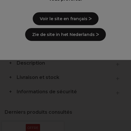
Points clés
Voir le site en français ᐳ
lame carboneadaptateur USBbatterie lithium-
ion de haute qualitécharge 1,5 h / utilisation 2
Zie de site in het Nederlands ᐳ
htaille : 183 x 65 x 24mmpoids : 125 ginclus :
huile, brosse, adaptateur, câble USB
Description
Livraison et stock
Informations de sécurité
Derniers produits consultés
OFFRE