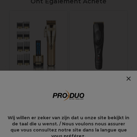
Ont Également Acheté
W
T
×
BaByliss PRO
Panasonic Tondeuse à
Tondeuse tout métal
cheveux rechargeable
FXONE or
à usage professionnel
ER-HGP84-K803
191,21€
173,97€
254,95€
289,95€
Wij willen er zeker van zijn dat u onze site bekijkt in
de taal die u wenst. / Nous voulons nous assurer
que vous consultez notre site dans la langue que
vous préférez.