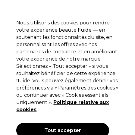
Prêt(e) à t’inscrire pour
-15 %
? Rejoins
Pro-Duo Prestige
et utilise
RET15
sur ton
premier ac
hat.
*Cond. s’appl.
Nous utilisons des cookies pour rendre
Se connecter
votre expérience beauté fluide — en
soutenant les fonctionnalités du site, en
Marques
Bons plans 🌟
Coiffure
Electro et Matériel
Beau
personnalisant les offres avec nos
Livraison le lendemain*
partenaires de confiance et en améliorant
Après expédition, du lundi au vendredi
votre expérience de notre marque.
Sélectionnez « Tout accepter » si vous
Promed
souhaitez bénéficier de cette expérience
fluide. Vous pouvez également définir vos
Promed Ponceuse à ongles professionnelle
Promed 2020
préférences via « Paramètres des cookies »
ou continuer avec « Cookies essentiels
(
0
)
uniquement ».
Politique relative aux
496,99 €
cookies
Tout accepter