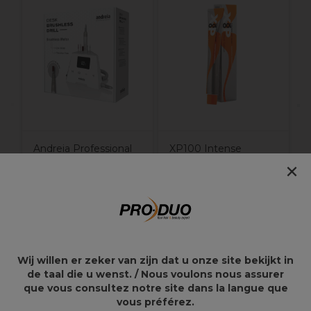
p
Andreia Professional
XP100 Intense
×
Desk Brushless Drill -
Radiance Coloration
Ponceuse de table
Permanente 100ml
pour les ongles
7.0C
239,99€
10,55€
Wij willen er zeker van zijn dat u onze site bekijkt in
de taal die u wenst. / Nous voulons nous assurer
que vous consultez notre site dans la langue que
Points clés
vous préférez.