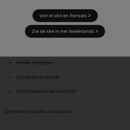
Usage professionnel
Lime électrique
Voir le site en français ᐳ
20 000 T/mn
Ergonomique
Zie de site in het Nederlands ᐳ
Légèreté
Description
Mode d'emploi
Livraison et stock
Informations de sécurité
Derniers produits consultés