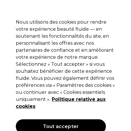
Prêt(e) à t’inscrire pour
-15 %
? Rejoins
Pro-Duo Prestige
et utilise
RET15
sur ton
premier ac
hat.
*Cond. s’appl.
Nous utilisons des cookies pour rendre
Se connecter
votre expérience beauté fluide — en
soutenant les fonctionnalités du site, en
Marques
Bons plans 🌟
Coiffure
Electro et Matériel
Beau
personnalisant les offres avec nos
Livraison le lendemain*
partenaires de confiance et en améliorant
Après expédition, du lundi au vendredi
votre expérience de notre marque.
Sélectionnez « Tout accepter » si vous
Jean Marin Epil
souhaitez bénéficier de cette expérience
fluide. Vous pouvez également définir vos
Jean Marin Chauffe-Cartouche Mono Roller
préférences via « Paramètres des cookies »
(
11
)
ou continuer avec « Cookies essentiels
72,65 €
uniquement ».
Politique relative aux
cookies
OFFRE
EXCLUSIF
Tout accepter