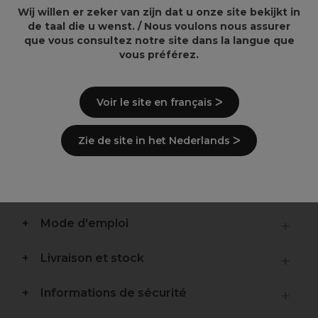
Wij willen er zeker van zijn dat u onze site bekijkt in
Cire non incluse
Information importante :
de taal die u wenst. / Nous voulons nous assurer
que vous consultez notre site dans la langue que
vous préférez.
Points clés
Voir le site en français ᐳ
Haute performance
Stabilité de l’appareil
Nomade
Zie de site in het Nederlands ᐳ
Qualité professionnelle
Description
Mode d'emploi
Livraison et stock
Informations de sécurité