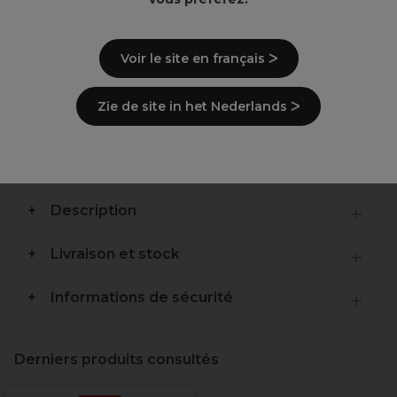
Points clés
3xØ32cm
Voir le site en français ᐳ
Embout réfrigérant sur le cylindre central
12 réglages de température : 120°-230°C
Fonction de mémorisation de la dernière
Zie de site in het Nederlands ᐳ
température utilisée
Arrêt automatique après 60 minutes
Longueur du câble 3 m
Description
Livraison et stock
Informations de sécurité
Derniers produits consultés