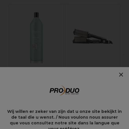
B
×
Redken Shampooing
BaByliss Pro Curling
Amino Menthe
Iron Deep Waver
BAB2469TTE
55,20€
77,21€
102,95€
Wij willen er zeker van zijn dat u onze site bekijkt in
de taal die u wenst. / Nous voulons nous assurer
que vous consultez notre site dans la langue que
vous préférez.