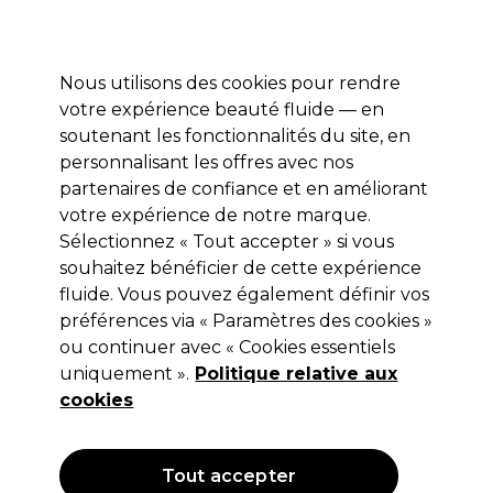
Prêt(e) à t’inscrire pour
-15 %
? Rejoins
Pro-Duo Prestige
et utilise
RET15
sur ton
premier ac
hat.
*Cond. s’appl.
Nous utilisons des cookies pour rendre
Se connecter
votre expérience beauté fluide — en
soutenant les fonctionnalités du site, en
Marques
Bons plans 🌟
Coiffure
Electro et Matériel
Beau
personnalisant les offres avec nos
Livraison le lendemain*
partenaires de confiance et en améliorant
Après expédition, du lundi au vendredi
votre expérience de notre marque.
Sélectionnez « Tout accepter » si vous
Ultron
souhaitez bénéficier de cette expérience
fluide. Vous pouvez également définir vos
Ultron Shango Barre Triple Ondes Ø 32mm
préférences via « Paramètres des cookies »
(
0
)
ou continuer avec « Cookies essentiels
65,09 €
uniquement ».
92,99 €
Politique relative aux
cookies
OFFRE
Tout accepter