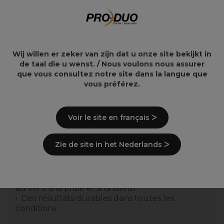
Éponges
Thermique Jetable
cosmétiques lot de 3
100pcs
4,99€
5,85€
Wij willen er zeker van zijn dat u onze site bekijkt in
de taal die u wenst. / Nous voulons nous assurer
que vous consultez notre site dans la langue que
vous préférez.
Points clés
Voir le site en français ᐳ
Fibres à base de coton
Se fondent naturellement dans les cheveux
Comblent instantanément les zones
Zie de site in het Nederlands ᐳ
clairsemées
Dissimulent la perte de cheveux
Rendent les cheveux fins plus épais et garnis
Une fois fixées avec le spray les fibres résistent
au vent à la pluie et à la sueur
Des résultats durables dans toutes les
conditions