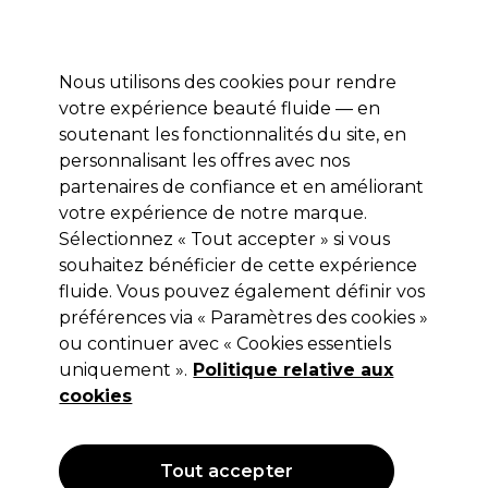
Prêt(e) à t’inscrire pour
-15 %
? Rejoins
Pro-Duo Prestige
et utilise
RET15
sur ton
premier ac
hat.
*Cond. s’appl.
Nous utilisons des cookies pour rendre
Se connecter
votre expérience beauté fluide — en
soutenant les fonctionnalités du site, en
Marques
Bons plans 🌟
Coiffure
Electro et Matériel
Beau
personnalisant les offres avec nos
Livraison le lendemain*
partenaires de confiance et en améliorant
Après expédition, du lundi au vendredi
votre expérience de notre marque.
Sélectionnez « Tout accepter » si vous
Hair Sculptor
souhaitez bénéficier de cette expérience
fluide. Vous pouvez également définir vos
Hair Sculptor Fibres 25gr
préférences via « Paramètres des cookies »
(
11
)
ou continuer avec « Cookies essentiels
24,25 €
uniquement ».
28,53 €
Politique relative aux
114.12 € pour 100g
cookies
OFFRE
Tout accepter