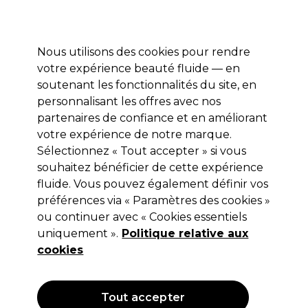
Prêt(e) à t’inscrire pour
-15 %
? Rejoins
Pro-Duo Prestige
et utilise
RET15
sur ton
premier ac
hat.
*Cond. s’appl.
Nous utilisons des cookies pour rendre
Se connecter
votre expérience beauté fluide — en
soutenant les fonctionnalités du site, en
Marques
Bons plans 🌟
Coiffure
Electro et Matériel
Beau
personnalisant les offres avec nos
Livraison le lendemain*
partenaires de confiance et en améliorant
Après expédition, du lundi au vendredi
votre expérience de notre marque.
Sélectionnez « Tout accepter » si vous
Revlon
souhaitez bénéficier de cette expérience
fluide. Vous pouvez également définir vos
Revlon Professional Equave Soin Démélant
Instantané Hydrant 200ml
préférences via « Paramètres des cookies »
ou continuer avec « Cookies essentiels
(
6
)
uniquement ».
Politique relative aux
20,39 €
23,99 €
cookies
11.99 € pour 100ml
OFFRE
Tout accepter