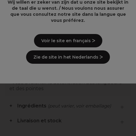
Wij willen er zeker van zijn dat u onze site bekijkt in
17,21€
14,02€
20,25€
16,49€
de taal die u wenst. / Nous voulons nous assurer
que vous consultez notre site dans la langue que
vous préférez.
Voir le site en français ᐳ
Points clés
Zie de site in het Nederlands ᐳ
Démêlage 9 fois plus facile
2 fois plus résistant à la casse
89 % plus conditionné et cheveux plus lisses
Contrôle des frisottis
Aide à ralentir la détérioration des longueurs
et des pointes
Ingrédients
(peut varier, voir emballage)
Livraison et stock