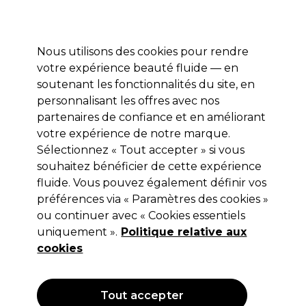
Prêt(e) à t’inscrire pour
-15 %
? Rejoins
Pro-Duo Prestige
et utilise
RET15
sur ton
premier ac
hat.
*Cond. s’appl.
Nous utilisons des cookies pour rendre
Se connecter
votre expérience beauté fluide — en
soutenant les fonctionnalités du site, en
Marques
Bons plans 🌟
Coiffure
Electro et Matériel
Beau
personnalisant les offres avec nos
Livraison le lendemain*
partenaires de confiance et en améliorant
Après expédition, du lundi au vendredi
votre expérience de notre marque.
Sélectionnez « Tout accepter » si vous
Les Secrets de Loly
souhaitez bénéficier de cette expérience
fluide. Vous pouvez également définir vos
Les Secrets de Loly Repair Time Masque
Hydratant 230ml
préférences via « Paramètres des cookies »
ou continuer avec « Cookies essentiels
(
0
)
uniquement ».
Politique relative aux
20,23 €
23,80 €
cookies
10.35 € pour 100ml
OFFRE
Tout accepter