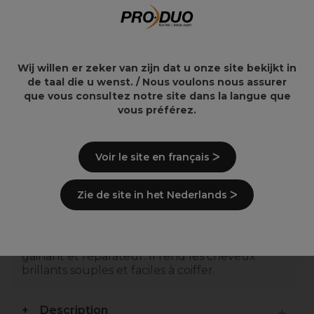
Les Secrets de Loly
Les Secrets de Loly
Kurl Nectar Primer
Cocktail Curl Remedy
capillaire 1L
Spray Hydratant
310ml
64,51€
30,94€
75,90€
36,40€
Wij willen er zeker van zijn dat u onze site bekijkt in
de taal die u wenst. / Nous voulons nous assurer
que vous consultez notre site dans la langue que
vous préférez.
Points clés
Voir le site en français ᐳ
L’huile de macadamia nourrit adoucit et
Zie de site in het Nederlands ᐳ
préserve la coloration.
L’huile végétale de jojoba revitalise et fait
briller les longueurs.
La provitamine B5 est un actif fortifiant
gainant et réparateur. Il rend les cheveux
brillants souples et faciles à coiffer.
Description