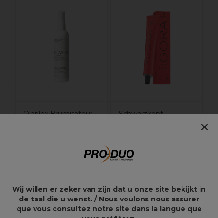
P
R
Olaplex Brumisateur
Schwarzkopf
×
de Séchage
Professional Igora
Volumisant 150ml
Royal Take Over 9.5-31
Pastel Menthe Beige
60ml
25,07€
18,95€
29,50€
Wij willen er zeker van zijn dat u onze site bekijkt in
de taal die u wenst. / Nous voulons nous assurer
que vous consultez notre site dans la langue que