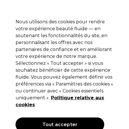
Prêt(e) à t’inscrire pour
-15 %
? Rejoins
Pro-Duo Prestige
et utilise
RET15
sur ton
premier ac
hat.
*Cond. s’appl.
Nous utilisons des cookies pour rendre
Se connecter
votre expérience beauté fluide — en
soutenant les fonctionnalités du site, en
Marques
Bons plans 🌟
Coiffure
Electro et Matériel
Beau
personnalisant les offres avec nos
Livraison le lendemain*
partenaires de confiance et en améliorant
Après expédition, du lundi au vendredi
votre expérience de notre marque.
Sélectionnez « Tout accepter » si vous
Schwarzkopf Professional
souhaitez bénéficier de cette expérience
fluide. Vous pouvez également définir vos
Schwarzkopf Igora Skin Protection Crème
100ml
préférences via « Paramètres des cookies »
ou continuer avec « Cookies essentiels
(
0
)
uniquement ».
Politique relative aux
21,90 €
cookies
21.90 € pour 100ml
OFFRE
Tout accepter