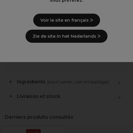
vous préférez.
Schwarzkopf est en train
Information importante :
de changer l'emballage de Igora. Il se peut
donc que vous receviez l'emballage actuel ou
Voir le site en français ᐳ
l'ancien emballage.
Malheureusement, vous ne pourrez pas choisir
lequel vous recevrez.
Zie de site in het Nederlands ᐳ
Points clés
Ingrédients
(peut varier, voir emballage)
Livraison et stock
Derniers produits consultés