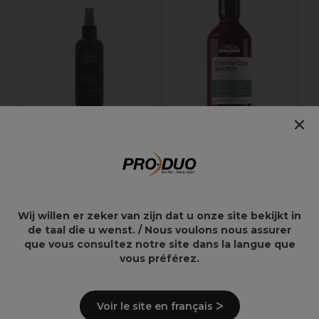
W
C
×
Color Secret Volume
L'Oréal Professionnel
Spray 180ml
Série Expert Vitamino
Color Spectrum
Shampooing Vert
300ml
Wij willen er zeker van zijn dat u onze site bekijkt in
11,73€
19,79€
de taal die u wenst. / Nous voulons nous assurer
19,55€
32,99€
que vous consultez notre site dans la langue que
vous préférez.
Voir le site en français ᐳ