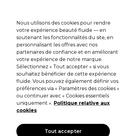
Prêt(e) à t’inscrire pour
-15 %
? Rejoins
Pro-Duo Prestige
et utilise
RET15
sur ton
premier ac
hat.
*Cond. s’appl.
Nous utilisons des cookies pour rendre
Se connecter
votre expérience beauté fluide — en
soutenant les fonctionnalités du site, en
Marques
Bons plans 🌟
Coiffure
Electro et Matériel
Beau
personnalisant les offres avec nos
Livraison le lendemain*
partenaires de confiance et en améliorant
Après expédition, du lundi au vendredi
votre expérience de notre marque.
Sélectionnez « Tout accepter » si vous
Color Secret
souhaitez bénéficier de cette expérience
fluide. Vous pouvez également définir vos
Color Secret Spray Volumisant Cheveux
Colorés 180ml
préférences via « Paramètres des cookies »
ou continuer avec « Cookies essentiels
(
0
)
uniquement ».
Politique relative aux
11,73 €
19,55 €
cookies
10.86 € pour 100ml
OFFRE
Tout accepter