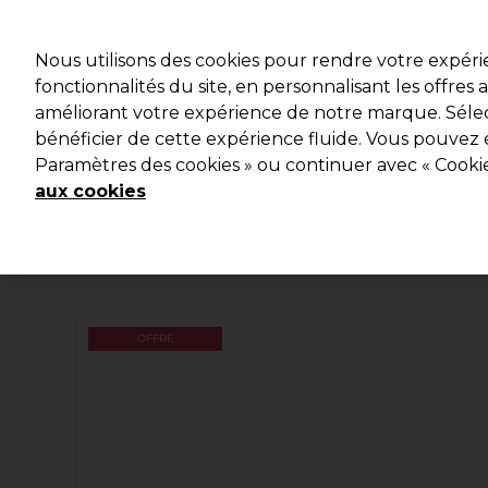
Prêt(e) à t’inscrire pou
Nous utilisons des cookies pour rendre votre expér
fonctionnalités du site, en personnalisant les offres
améliorant votre expérience de notre marque. Sélec
Marques
Bons plans 🌟
Coiffure
Electro et Mat
bénéficier de cette expérience fluide. Vous pouvez 
Paramètres des cookies » ou continuer avec « Cooki
Livraison le lendemain*
Après expédition, du lundi au vendredi
aux cookies
OFFRE