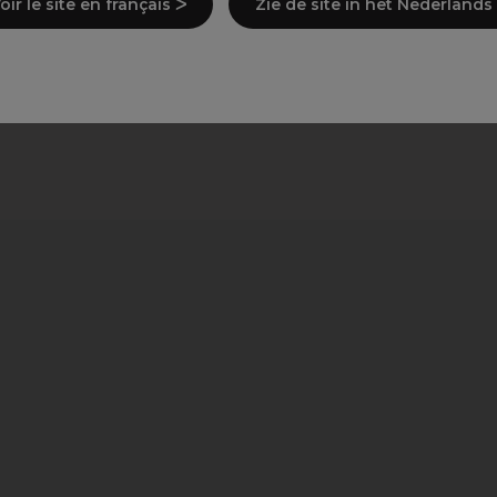
oir le site en français ᐳ
Zie de site in het Nederlands