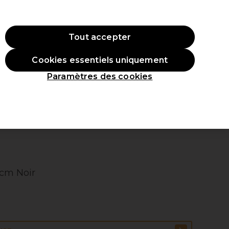
 ac
hat.
*Cond. s’appl.
Tout accepter
Se connecter
Cookies essentiels uniquement
veaux produits
Inspirations
Les Prix Professionnels
Paramètres des cookies
2cm Noir