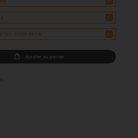
ISE
SE
 15%: CODE RET15
Ajouter au panier
ts