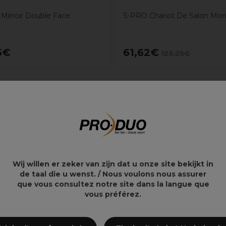
Mirroir Double Face
S-PRO Chariot De Salon Mo
5€
61,62€
123,25€
Wij willen er zeker van zijn dat u onze site bekijkt in
de taal die u wenst. / Nous voulons nous assurer
que vous consultez notre site dans la langue que
vous préférez.