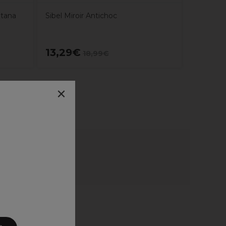
ntana
Sibel Miroir Antichoc
13,29€
18,99€
×