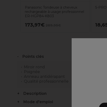
Panasonic Tondeuse à cheveux
S-PRO 
rechargeable à usage professionnel
ER-HGP84-K803
173,97€
18,6
289,95€
Points clés
Miroir rond
Poignée
Anneau antidérapant
Qualité professionnelle
Description
Mode d'emploi