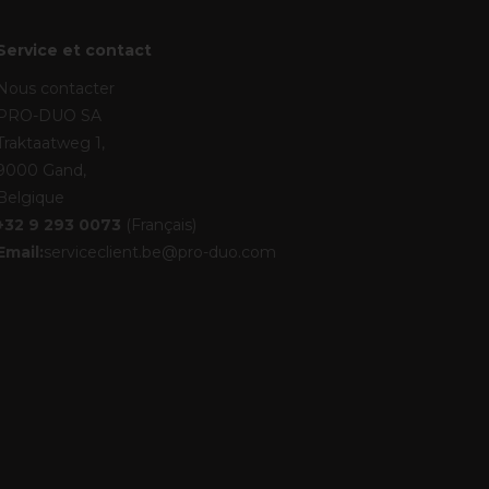
Service et contact
Nous contacter
PRO-DUO SA
Traktaatweg 1,
9000 Gand,
Belgique
+32 9 293 0073
(Français)
Email:
serviceclient.be@pro-duo.com