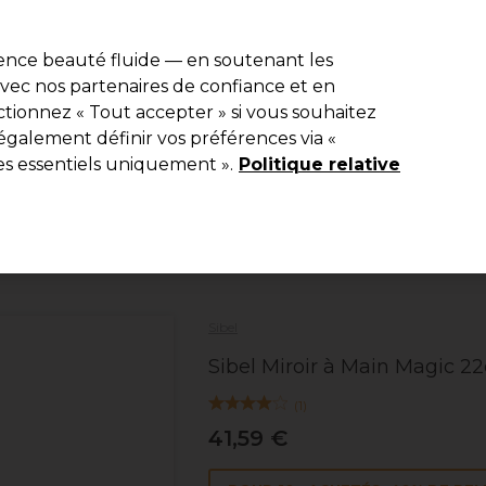
r
-15 %
? Rejoins
Pro-Duo Prestige
et utilise
RET15
sur ton premier
ience beauté fluide — en soutenant les
 avec nos partenaires de confiance et en
Rechercher
tionnez « Tout accepter » si vous souhaitez
ériel
Beauté
Equipement de salon
Hommes
Vegan
Nou
également définir vos préférences via «
es essentiels uniquement ».
Politique relative
Livraison Gratuite
à partir de 40 € seulement !
Coiffure
Matériel de coiffure
Miroirs
Sibel
Sibel Miroir à Main Magic 2
(
1
)
41,59 €