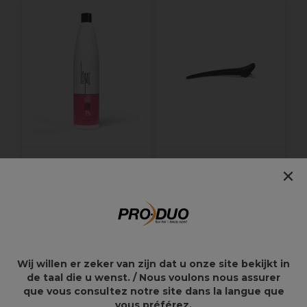
C
c
Lômé Paris Crème
Sibel Pinces de
×
Oxydante 9%-30Vol
Séparation Carbon
1L
Line 6 pcs Noir
13,85€
9,89€
Wij willen er zeker van zijn dat u onze site bekijkt in
de taal die u wenst. / Nous voulons nous assurer
que vous consultez notre site dans la langue que
Points clés
vous préférez.