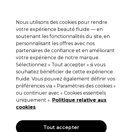
Prêt(e) à t’inscrire pour
-15 %
? Rejoins
Pro-Duo Prestige
et utilise
RET15
sur ton
premier ac
hat.
*Cond. s’appl.
Nous utilisons des cookies pour rendre
Se connecter
votre expérience beauté fluide — en
soutenant les fonctionnalités du site, en
Marques
Bons plans 🌟
Coiffure
Electro et Matériel
Beau
personnalisant les offres avec nos
Livraison le lendemain*
partenaires de confiance et en améliorant
Après expédition, du lundi au vendredi
votre expérience de notre marque.
Sélectionnez « Tout accepter » si vous
Sibel
souhaitez bénéficier de cette expérience
fluide. Vous pouvez également définir vos
Sibel Pinces Sépare-Mèches Noir x12
préférences via « Paramètres des cookies »
(
1
)
ou continuer avec « Cookies essentiels
13,49 €
uniquement ».
Politique relative aux
cookies
OFFRE
Tout accepter