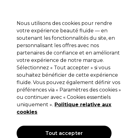
Prêt(e) à t’inscrire pour
-15 %
? Rejoins
Pro-Duo Prestige
et utilise
RET15
sur ton
premier ac
hat.
*Cond. s’appl.
Nous utilisons des cookies pour rendre
Se connecter
votre expérience beauté fluide — en
soutenant les fonctionnalités du site, en
Marques
Bons plans 🌟
Coiffure
Electro et Matériel
Beau
personnalisant les offres avec nos
Livraison le lendemain*
partenaires de confiance et en améliorant
Après expédition, du lundi au vendredi
votre expérience de notre marque.
Sélectionnez « Tout accepter » si vous
Wella Professionals
souhaitez bénéficier de cette expérience
fluide. Vous pouvez également définir vos
Wella Professionals Color Renew Activateur
Liquide 500ml
préférences via « Paramètres des cookies »
ou continuer avec « Cookies essentiels
(
0
)
uniquement ».
Politique relative aux
18,05 €
cookies
3.61 € pour 100ml
OFFRE
Tout accepter