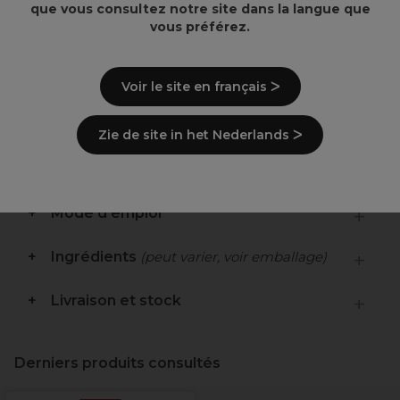
que vous consultez notre site dans la langue que
vous préférez.
Estompeur de couleur pour un gommage en
douceur
Rattrape des résultats de couleur non désirés
Respecte la structure naturelle des cheveux
Voir le site en français ᐳ
et n’éclaircit pas la couleur naturelle
Sans peroxyde sans persulfate sans parfum
Zie de site in het Nederlands ᐳ
Description
Mode d'emploi
Ingrédients
(peut varier, voir emballage)
Livraison et stock
Derniers produits consultés