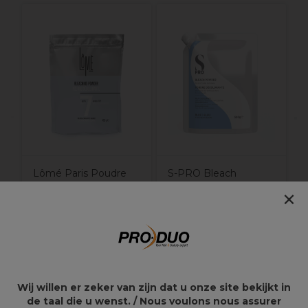
V
Lômé Paris Poudre
S-PRO Bleach
décolorante 450g
Powder Blue 500g
×
25,75€
14,85€
Wij willen er zeker van zijn dat u onze site bekijkt in
Points clés
de taal die u wenst. / Nous voulons nous assurer