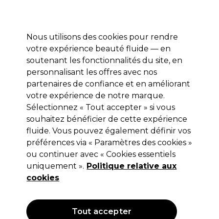
Prêt(e) à t’inscrire pour
-15 %
? Rejoins
Pro-Duo Prestige
et utilise
RET15
sur ton
premier ac
hat.
*Cond. s’appl.
Nous utilisons des cookies pour rendre
Se connecter
votre expérience beauté fluide — en
soutenant les fonctionnalités du site, en
Marques
Bons plans 🌟
Coiffure
Electro et Matériel
Beau
personnalisant les offres avec nos
Livraison le lendemain*
partenaires de confiance et en améliorant
Après expédition, du lundi au vendredi
votre expérience de notre marque.
Sélectionnez « Tout accepter » si vous
XP200
souhaitez bénéficier de cette expérience
fluide. Vous pouvez également définir vos
XP Nuancier coloration XP200 2016
préférences via « Paramètres des cookies »
(
0
)
ou continuer avec « Cookies essentiels
28,05 €
uniquement ».
Politique relative aux
cookies
Tout accepter