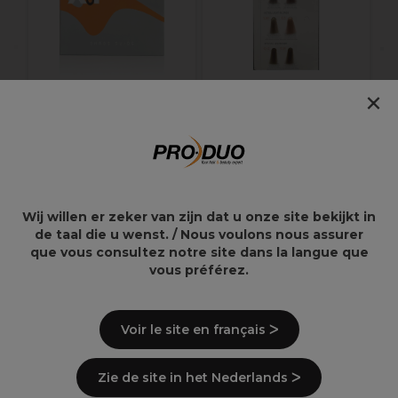
×
XP100 Nuancier
Insert nuancier XP100
Coloration Intense
Intense Radiance
Radiance
28,65€
6,15€
Wij willen er zeker van zijn dat u onze site bekijkt in
de taal die u wenst. / Nous voulons nous assurer
que vous consultez notre site dans la langue que
vous préférez.
Points clés
Voir le site en français ᐳ
Gamme XP200 Natural Flair
65 teintes naturelles et réfléchissantes
Échantillons de cheveux de haute qualité
Zie de site in het Nederlands ᐳ