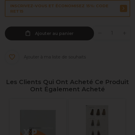
INSCRIVEZ-VOUS ET ÉCONOMISEZ 15%: CODE
RET15
Ajouter au panier
Ajouter à ma liste de souhaits
Les Clients Qui Ont Acheté Ce Produit
Ont Également Acheté
X
R
7