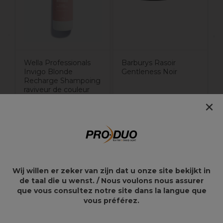
Wella Professionals
Barburys Rasoir
Invigo Blonde
Gentleness Noir
Recharge Shampoing
raviveur de couleur
Cool Blonde 1L
×
31,36€
30,49€
36,90€
Wij willen er zeker van zijn dat u onze site bekijkt in
Points clés
de taal die u wenst. / Nous voulons nous assurer
que vous consultez notre site dans la langue que
vous préférez.
Rasoir effileur en titane
Un rasage plus régulier et précis