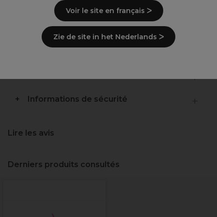
Prise encore plus sûr
Voir le site en français ᐳ
Description
Zie de site in het Nederlands ᐳ
Ingrédients
(peut varier, voir emballage)
Livraison et stock
Informations de sécurité
Lire les avis
Derniers produits consultés