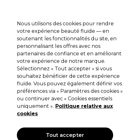
Prêt(e) à t’inscrire pour
-15 %
? Rejoins
Pro-Duo Prestige
et utilise
RET15
sur ton
premier ac
hat.
*Cond. s’appl.
Nous utilisons des cookies pour rendre
Se connecter
votre expérience beauté fluide — en
soutenant les fonctionnalités du site, en
Marques
Bons plans 🌟
Coiffure
Electro et Matériel
Beau
personnalisant les offres avec nos
Livraison le lendemain*
partenaires de confiance et en améliorant
Après expédition, du lundi au vendredi
votre expérience de notre marque.
Sélectionnez « Tout accepter » si vous
Feather
souhaitez bénéficier de cette expérience
fluide. Vous pouvez également définir vos
Feather Rasoir Effileur en Titane Rose
préférences via « Paramètres des cookies »
(
1
)
ou continuer avec « Cookies essentiels
67,49 €
uniquement ».
Politique relative aux
cookies
Tout accepter