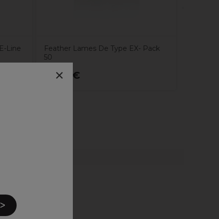
E-Line
Feather Lames De Type EX- Pack
50
×
63,79€
62,99
 ᐳ