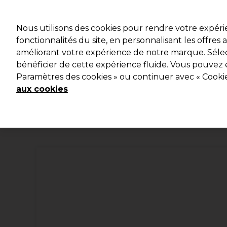
Prêt(e) à t’inscrire pou
Nous utilisons des cookies pour rendre votre expér
fonctionnalités du site, en personnalisant les offres
améliorant votre expérience de notre marque. Sélec
Marques
Bons plans 🌟
Coiffure
Electro et Mat
bénéficier de cette expérience fluide. Vous pouvez 
Paramètres des cookies » ou continuer avec « Cooki
Livraison le lendemain*
Après expédition, du lundi au vendredi
aux cookies