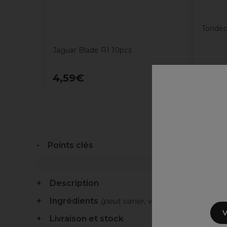
Tondeo
Jaguar Blade R1 10pcs
4,59€
13,9
Points clés
Description
Ingrédients
(peut varier, voir emballage)
V
Livraison et stock