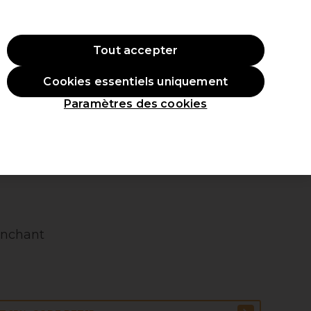
 ac
hat.
*Cond. s’appl.
Tout accepter
Se connecter
Cookies essentiels uniquement
veaux produits
Inspirations
Les Prix Professionnels
Paramètres des cookies
anchant