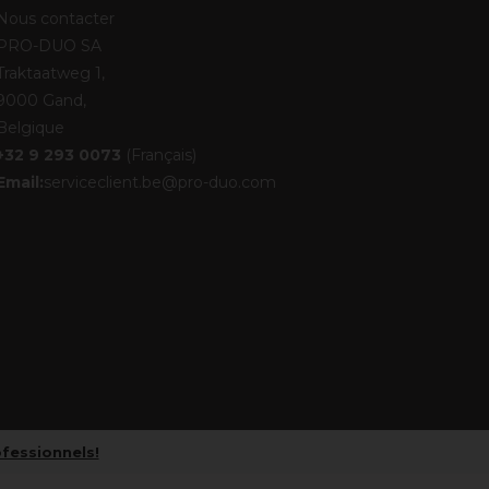
Nous contacter
PRO-DUO SA
Traktaatweg 1,
9000 Gand,
Belgique
+32 9 293 0073
(Français)
Email:
serviceclient.be@pro-duo.com
ofessionnels!