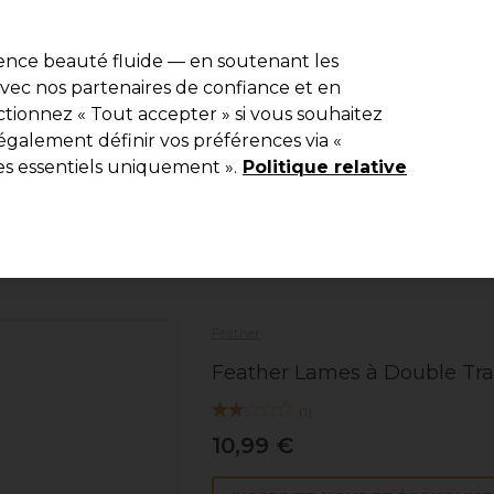
r
-15 %
? Rejoins
Pro-Duo Prestige
et utilise
RET15
sur ton premier
ience beauté fluide — en soutenant les
 avec nos partenaires de confiance et en
Rechercher
tionnez « Tout accepter » si vous souhaitez
ériel
Beauté
Equipement de salon
Hommes
Vegan
Nou
également définir vos préférences via «
es essentiels uniquement ».
Politique relative
Livraison Gratuite
à partir de 40 € seulement !
Coiffure
Ciseaux de coiffure
Rasoirs
Feather
Feather Lames à Double Tr
(
1
)
10,99 €