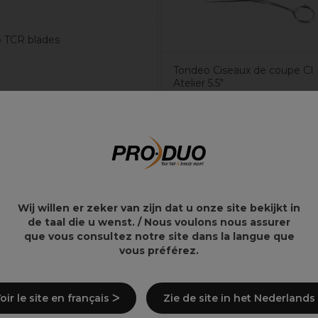
 TCR blades
Tondeo Ciseaux de coupe CI 
Atelier 5.5"
0€
217,91€
363,18€
Wij willen er zeker van zijn dat u onze site bekijkt in
de taal die u wenst. / Nous voulons nous assurer
que vous consultez notre site dans la langue que
vous préférez.
oir le site en français ᐳ
Zie de site in het Nederlands