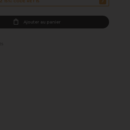
 15%: CODE RET15
Ajouter au panier
ts