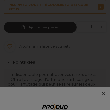
INSCRIVEZ-VOUS ET ÉCONOMISEZ 15%: CODE
RET15
Ajouter au panier
Ajouter à ma liste de souhaits
Points clés
Indispensable pour affûter vos rasoirs droits
Offre l’avantage d’offrir une surface rigide
pour l’affûtage qui peut se faire sur les deux
faces
×
A utiliser avec de la pâte à aiguiser
Comporte une bande de toile contenant de
l’aloe vera qui se dépose automatiquement sur
les lames de votre rasoir lors de l’affûtage