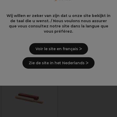
Description
Wij willen er zeker van zijn dat u onze site bekijkt in
de taal die u wenst. / Nous voulons nous assurer
que vous consultez notre site dans la langue que
Livraison et stock
vous préférez.
Informations de sécurité
Voir le site en français ᐳ
Derniers produits consultés
Zie de site in het Nederlands ᐳ