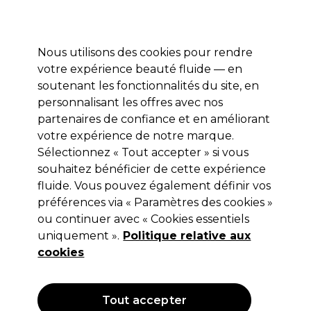
Prêt(e) à t’inscrire pour
-15 %
? Rejoins
Pro-Duo Prestige
et utilise
RET15
sur ton
premier ac
hat.
*Cond. s’appl.
Nous utilisons des cookies pour rendre
Se connecter
votre expérience beauté fluide — en
soutenant les fonctionnalités du site, en
Marques
Bons plans 🌟
Coiffure
Electro et Matériel
Beau
personnalisant les offres avec nos
Livraison le lendemain*
partenaires de confiance et en améliorant
Après expédition, du lundi au vendredi
votre expérience de notre marque.
Sélectionnez « Tout accepter » si vous
Barburys
souhaitez bénéficier de cette expérience
fluide. Vous pouvez également définir vos
Barburys Cuir d’affûtage à l’Aloe Vera
préférences via « Paramètres des cookies »
(
0
)
ou continuer avec « Cookies essentiels
77,85 €
uniquement ».
Politique relative aux
cookies
Tout accepter