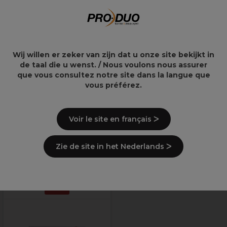
Mouchoirs en papier
2 couches
Description
Wij willen er zeker van zijn dat u onze site bekijkt in
de taal die u wenst. / Nous voulons nous assurer
que vous consultez notre site dans la langue que
Ingrédients
(peut varier, voir emballage)
vous préférez.
Livraison et stock
Voir le site en français ᐳ
Informations de sécurité
Zie de site in het Nederlands ᐳ
Derniers produits consultés
OFFRE