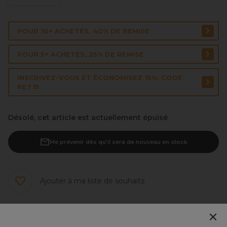
POUR 10+ ACHETÉS, 40% DE REMISE
POUR 5+ ACHETÉS, 25% DE REMISE
INSCRIVEZ-VOUS ET ÉCONOMISEZ 15%: CODE
RET15
Désolé, cet article est actuellement épuisé
Me prévenir dès qu’il sera de nouveau en stock
Ajouter à ma liste de souhaits
×
Points clés