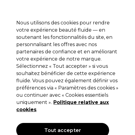
Prêt(e) à t’inscrire pour
-15 %
? Rejoins
Pro-Duo Prestige
et utilise
RET15
sur ton
premier ac
hat.
*Cond. s’appl.
Nous utilisons des cookies pour rendre
Se connecter
votre expérience beauté fluide — en
soutenant les fonctionnalités du site, en
Marques
Bons plans 🌟
Coiffure
Electro et Matériel
Beau
personnalisant les offres avec nos
Livraison le lendemain*
partenaires de confiance et en améliorant
Après expédition, du lundi au vendredi
votre expérience de notre marque.
Sélectionnez « Tout accepter » si vous
Clean All
souhaitez bénéficier de cette expérience
fluide. Vous pouvez également définir vos
Clean All Mouchoirs en papier 2 couches
150pcs
préférences via « Paramètres des cookies »
ou continuer avec « Cookies essentiels
(
0
)
uniquement ».
Politique relative aux
3,49 €
cookies
OFFRE
Tout accepter