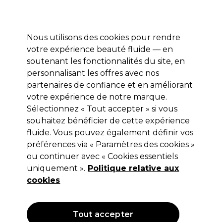
Prêt(e) à t’inscrire pour
-15 %
? Rejoins
Pro-Duo Prestige
et utilise
RET15
sur ton
premier ac
hat.
*Cond. s’appl.
Nous utilisons des cookies pour rendre
Se connecter
votre expérience beauté fluide — en
soutenant les fonctionnalités du site, en
Marques
Bons plans 🌟
Coiffure
Electro et Matériel
Beau
personnalisant les offres avec nos
Livraison le lendemain*
partenaires de confiance et en améliorant
Après expédition, du lundi au vendredi
votre expérience de notre marque.
Sélectionnez « Tout accepter » si vous
OPI
souhaitez bénéficier de cette expérience
fluide. Vous pouvez également définir vos
OPI Nail Lacquer Vernis à ongles 15ml Got The
Blues For Red
préférences via « Paramètres des cookies »
ou continuer avec « Cookies essentiels
(
3
)
uniquement ».
Politique relative aux
17,25 €
cookies
115.00 € pour 100ml
OFFRE
Tout accepter