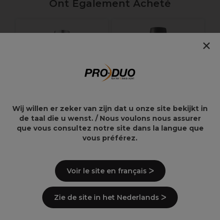
Ont Également Acheté
×
S
C
Wij willen er zeker van zijn dat u onze site bekijkt in
de taal die u wenst. / Nous voulons nous assurer
que vous consultez notre site dans la langue que
vous préférez.
OPI Infinite Shine
OPI Nail Lacquer
Black Onyx 15ml
Make ‘Em Jelly -
Vernis à Ongles
IndiGO off 15ml
Voir le site en français ᐳ
19,95€
11,48€
19,14€
Zie de site in het Nederlands ᐳ