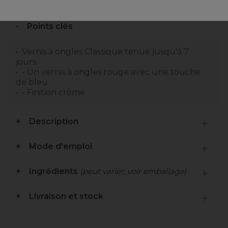
Points clés
Vernis à ongles Classique tenue jusqu'à 7
jours.
- Un vernis à ongles rouge avec une touche
de bleu
- Finition crème
Description
Mode d'emploi
Ingrédients
(peut varier, voir emballage)
Livraison et stock