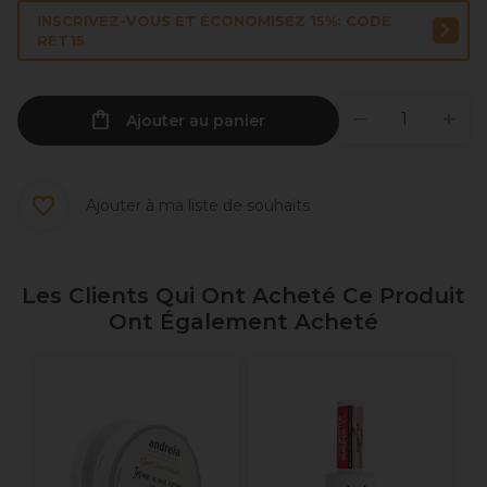
INSCRIVEZ-VOUS ET ÉCONOMISEZ 15%: CODE
RET15
Ajouter au panier
Ajouter à ma liste de souhaits
Les Clients Qui Ont Acheté Ce Produit
Ont Également Acheté
2
T
S