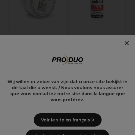
Andreia Professional
Andreia Professional
×
Insane XL Formes à
One Bottle Builder
ongles -250 unités
Gel 3 In 1 - Gel de
Construction 3 en 1
Faible Viscosité - Rose
Nude 14ml
15,99€
13,49€
Wij willen er zeker van zijn dat u onze site bekijkt in
de taal die u wenst. / Nous voulons nous assurer
que vous consultez notre site dans la langue que
vous préférez.
Points clés
Voir le site en français ᐳ
Pour renforcer et consolider les ongles
naturels