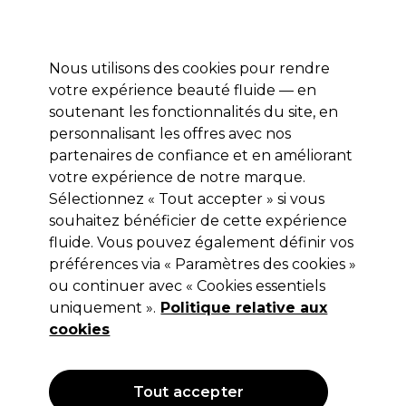
Prêt(e) à t’inscrire pour
-15 %
? Rejoins
Pro-Duo Prestige
et utilise
RET15
sur ton
premier ac
hat.
*Cond. s’appl.
Nous utilisons des cookies pour rendre
Se connecter
votre expérience beauté fluide — en
soutenant les fonctionnalités du site, en
Marques
Bons plans 🌟
Coiffure
Electro et Matériel
Beau
personnalisant les offres avec nos
Livraison le lendemain*
partenaires de confiance et en améliorant
Après expédition, du lundi au vendredi
votre expérience de notre marque.
Sélectionnez « Tout accepter » si vous
ASP
souhaitez bénéficier de cette expérience
fluide. Vous pouvez également définir vos
ASP Fibreglass Silk Precut Fingers 10pcs
préférences via « Paramètres des cookies »
(
0
)
ou continuer avec « Cookies essentiels
22,75 €
uniquement ».
Politique relative aux
cookies
Tout accepter