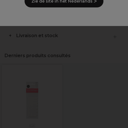
Zie de site in het Nederlands ᐳ
Lot de 10
Description
Livraison et stock
Derniers produits consultés
ASP