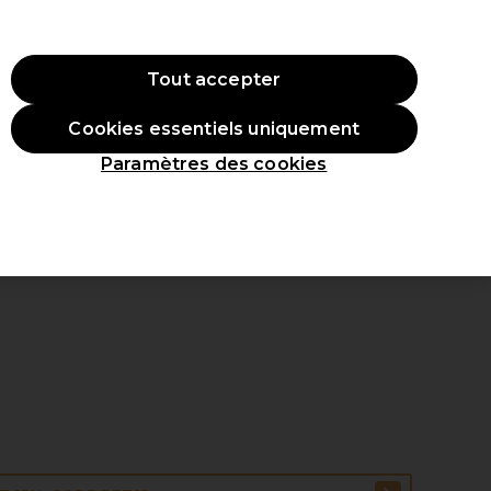
 ac
hat.
*Cond. s’appl.
Tout accepter
Se connecter
Cookies essentiels uniquement
veaux produits
Inspirations
Les Prix Professionnels
Paramètres des cookies