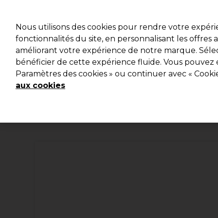
Prêt(e) à t’inscrire pou
Nous utilisons des cookies pour rendre votre expér
fonctionnalités du site, en personnalisant les offres
améliorant votre expérience de notre marque. Sélec
Marques
Bons plans 🌟
Coiffure
Electro et Mat
bénéficier de cette expérience fluide. Vous pouvez 
Paramètres des cookies » ou continuer avec « Cooki
Livraison le lendemain*
Après expédition, du lundi au vendredi
aux cookies