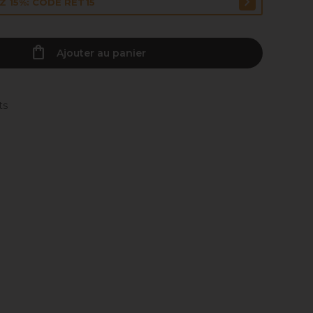
 15%: CODE RET15
Ajouter au panier
ts