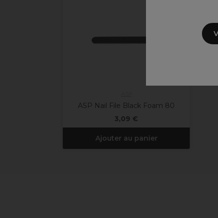
V
ASP
ASP Nail File Black Foam 80
3,09 €
Ajouter au panier