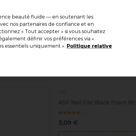
r
-15 %
? Rejoins
Pro-Duo Prestige
et utilise
RET15
sur ton premier
ience beauté fluide — en soutenant les
 avec nos partenaires de confiance et en
Rechercher
tionnez « Tout accepter » si vous souhaitez
ériel
Beauté
Equipement de salon
Hommes
Vegan
Nou
également définir vos préférences via «
es essentiels uniquement ».
Politique relative
Livraison Gratuite
à partir de 40 € seulement !
Beauté
Manucure
Outils et Limes
ASP
ASP Nail File Black Foam 80
(
3
)
3,09 €