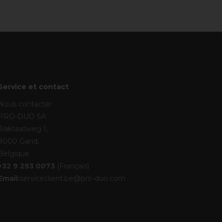
Service et contact
Nous contacter
PRO-DUO SA
Traktaatweg 1,
9000 Gand,
Belgique
+32 9 293 0073
(Français)
Email:
serviceclient.be@pro-duo.com