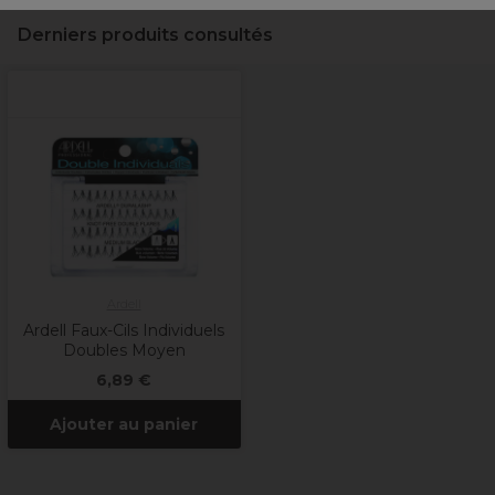
Derniers produits consultés
Ardell
Ardell Faux-Cils Individuels
Doubles Moyen
6,89 €
Ajouter au panier