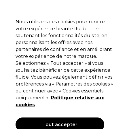
Prêt(e) à t’inscrire pour
-15 %
? Rejoins
Pro-Duo Prestige
et utilise
RET15
sur ton
premier ac
hat.
*Cond. s’appl.
Nous utilisons des cookies pour rendre
Se connecter
votre expérience beauté fluide — en
soutenant les fonctionnalités du site, en
Marques
Bons plans 🌟
Coiffure
Electro et Matériel
Beau
personnalisant les offres avec nos
Livraison le lendemain*
partenaires de confiance et en améliorant
Après expédition, du lundi au vendredi
votre expérience de notre marque.
Sélectionnez « Tout accepter » si vous
Ardell
souhaitez bénéficier de cette expérience
fluide. Vous pouvez également définir vos
Ardell Faux-Cils Individuels Doubles Moyen
préférences via « Paramètres des cookies »
(
0
)
ou continuer avec « Cookies essentiels
6,89 €
uniquement ».
Politique relative aux
cookies
Tout accepter