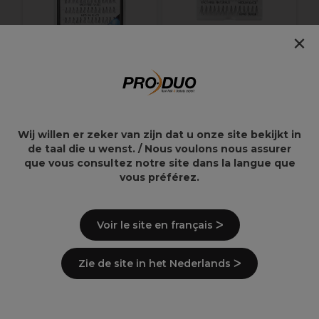
×
Ardell Faux-cils
Ardell Faux Cils
Wispies Individual
Touffes Combo Noir
MPK Medium
Wij willen er zeker van zijn dat u onze site bekijkt in
6,99€
11,99€
de taal die u wenst. / Nous voulons nous assurer
que vous consultez notre site dans la langue que
vous préférez.
Voir le site en français ᐳ
Points clés
Zie de site in het Nederlands ᐳ
Livraison et stock