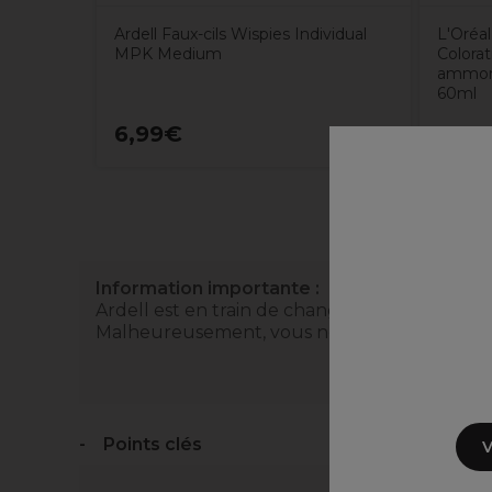
Ardell Faux-cils Wispies Individual
L'Oréal
MPK Medium
Colorat
ammoni
60ml
6,99€
17,5
Information importante :
Ardell est en train de changer l'emballage. I
Malheureusement, vous ne pourrez pas choisi
Points clés
V