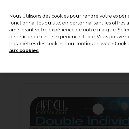
Prêt(e) à t’inscrire pou
Nous utilisons des cookies pour rendre votre expér
fonctionnalités du site, en personnalisant les offres
améliorant votre expérience de notre marque. Sélec
Marques
Bons plans 🌟
Coiffure
Electro et Mat
bénéficier de cette expérience fluide. Vous pouvez 
Paramètres des cookies » ou continuer avec « Cooki
Livraison le lendemain*
Après expédition, du lundi au vendredi
aux cookies