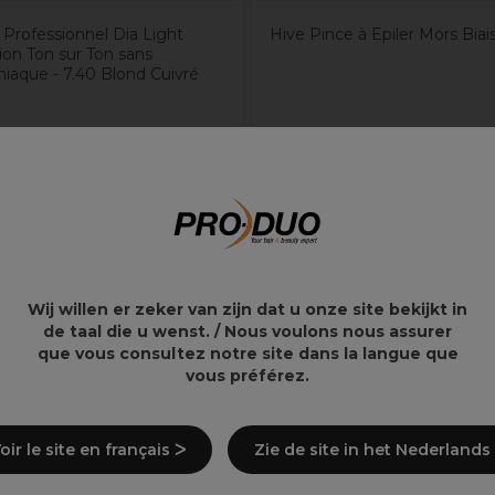
 Professionnel Dia Light
Hive Pince à Epiler Mors Biai
ion Ton sur Ton sans
aque - 7.40 Blond Cuivré
0€
5,39€
Wij willen er zeker van zijn dat u onze site bekijkt in
l se peut donc que vous receviez l'emballage actuel ou l
de taal die u wenst. / Nous voulons nous assurer
r lequel vous recevrez.
que vous consultez notre site dans la langue que
vous préférez.
oir le site en français ᐳ
Zie de site in het Nederlands