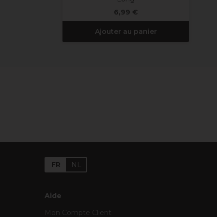
6,99 €
Ajouter au panier
FR
NL
Aide
Mon Compte Client