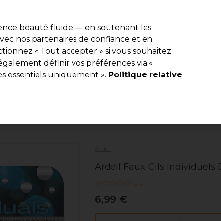
r
-15 %
? Rejoins
Pro-Duo Prestige
et utilise
RET15
sur ton premier
ience beauté fluide — en soutenant les
 avec nos partenaires de confiance et en
Rechercher
tionnez « Tout accepter » si vous souhaitez
ériel
Beauté
Equipement de salon
Hommes
Vegan
Nou
également définir vos préférences via «
es essentiels uniquement ».
Politique relative
Livraison Gratuite
à partir de 40 € seulement !
Beauté
Cils et sourcils
Faux-cils individuels
Ardell
Ardell Faux-Cils Individuels
(
0
)
6,99 €