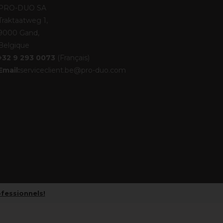
PRO-DUO SA
Traktaatweg 1,
9000 Gand,
Belgique
+32 9 293 0073
(Français)
Email:
serviceclient.be@pro-duo.com
ofessionnels!