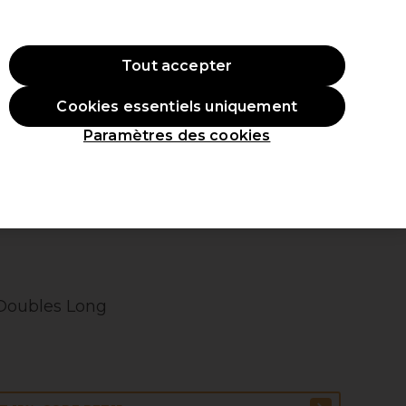
 ac
hat.
*Cond. s’appl.
Tout accepter
Se connecter
Cookies essentiels uniquement
veaux produits
Inspirations
Les Prix Professionnels
Paramètres des cookies
 Doubles Long