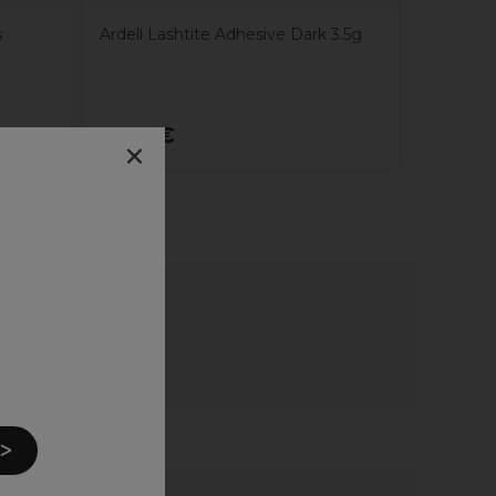
s
Ardell Lashtite Adhesive Dark 3.5g
11,89€
×
'ancien emballage.
 ᐳ