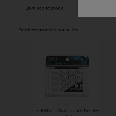
Livraison et stock
Derniers produits consultés
Ardell
Ardell Faux-Cils Individuels Doubles
Long