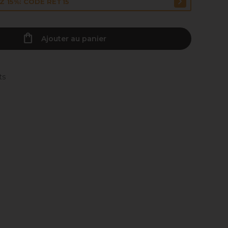
 15%: CODE RET15
Ajouter au panier
ts