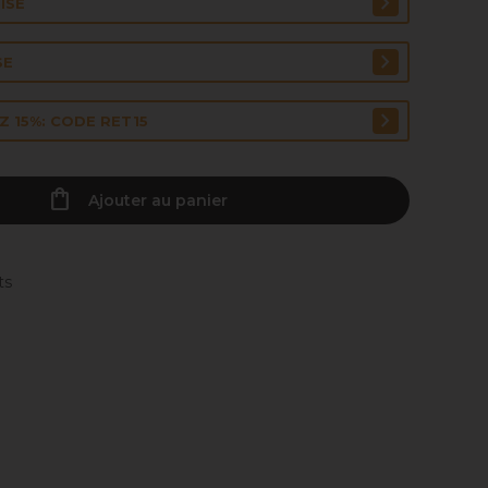
ISE
SE
 15%: CODE RET15
Ajouter au panier
ts