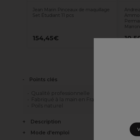
Jean Marin Pinceaux de maquillage
Andrei
Set Étudiant 11 pcs
Ammoni
Perman
Marro
154,45€
10,5
Points clés
Qualité professionnelle
Fabriqué à la main en France
Poils naturel
Description
V
Mode d'emploi