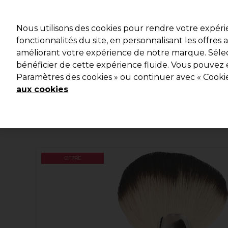
Prêt(e) à t’inscrire pou
Nous utilisons des cookies pour rendre votre expér
fonctionnalités du site, en personnalisant les offres
améliorant votre expérience de notre marque. Sélec
Marques
Bons plans 🌟
Coiffure
Electro et Mat
bénéficier de cette expérience fluide. Vous pouvez 
Paramètres des cookies » ou continuer avec « Cooki
Livraison le lendemain*
Après expédition, du lundi au vendredi
aux cookies
OFFRE