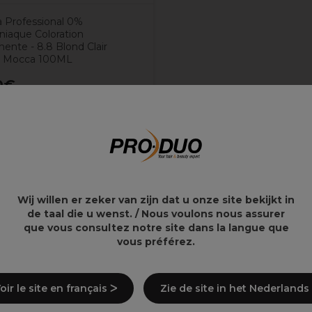
a Professional 0%
aque Coloration
ente - 8.8 Blond Clair
n Mocca 100ML
0€
Wij willen er zeker van zijn dat u onze site bekijkt in
de taal die u wenst. / Nous voulons nous assurer
que vous consultez notre site dans la langue que
vous préférez.
oir le site en français ᐳ
Zie de site in het Nederlands