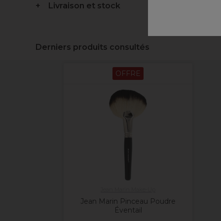
Livraison et stock
Derniers produits consultés
OFFRE
Jean Marin Make-Up
Jean Marin Pinceau Poudre
Éventail