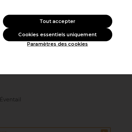
 ac
hat.
*Cond. s’appl.
Tout accepter
Se connecter
Cookies essentiels uniquement
veaux produits
Inspirations
Les Prix Professionnels
Paramètres des cookies
Éventail