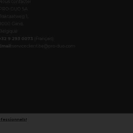
Nous contacter
PRO-DUO SA
Traktaatweg 1,
9000 Gand,
Belgique
+32 9 293 0073
(Français)
Email:
serviceclient.be@pro-duo.com
ofessionnels!