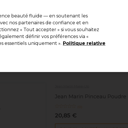
r
-15 %
? Rejoins
Pro-Duo Prestige
et utilise
RET15
sur ton premier
ience beauté fluide — en soutenant les
 avec nos partenaires de confiance et en
Rechercher
tionnez « Tout accepter » si vous souhaitez
ériel
Beauté
Equipement de salon
Hommes
Vegan
Nou
également définir vos préférences via «
es essentiels uniquement ».
Politique relative
Livraison Gratuite
à partir de 40 € seulement !
Beauté
Maquillage et accessoires
Outils de maquillage
Jean Marin Make-Up
Jean Marin Pinceau Poudre 
(
0
)
20,85 €