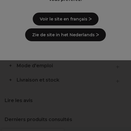
Qualité professionnelle
Fabriqué à la main en France
Voir le site en français ᐳ
Poils naturel
Forme spécifique pour appliquer la poudre
de blush
Zie de site in het Nederlands ᐳ
Description
Mode d'emploi
Livraison et stock
Lire les avis
Derniers produits consultés