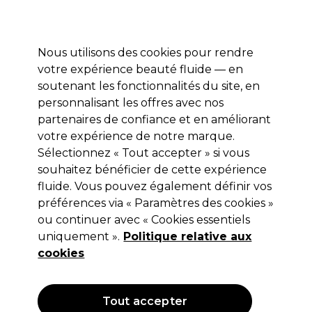
Prêt(e) à t’inscrire pour
-15 %
? Rejoins
Pro-Duo Prestige
et utilise
RET15
sur ton
premier ac
hat.
*Cond. s’appl.
Nous utilisons des cookies pour rendre
Se connecter
votre expérience beauté fluide — en
soutenant les fonctionnalités du site, en
Marques
Bons plans 🌟
Coiffure
Electro et Matériel
Beau
personnalisant les offres avec nos
Livraison le lendemain*
partenaires de confiance et en améliorant
Après expédition, du lundi au vendredi
votre expérience de notre marque.
Sélectionnez « Tout accepter » si vous
Jean Marin Make-Up
souhaitez bénéficier de cette expérience
fluide. Vous pouvez également définir vos
Jean Marin Pinceau blush
préférences via « Paramètres des cookies »
(
1
)
ou continuer avec « Cookies essentiels
22,05 €
uniquement ».
Politique relative aux
cookies
OFFRE
Tout accepter