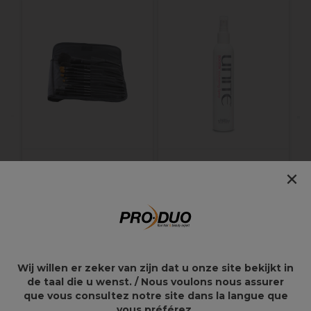
W
C
Jean Marin Pinceaux
UNITE Hair BOOSTA
×
de maquillage Set
Spray Volumisant
Étudiant 11 pcs
236ml
154,45€
25,41€
29,90€
Wij willen er zeker van zijn dat u onze site bekijkt in
de taal die u wenst. / Nous voulons nous assurer
que vous consultez notre site dans la langue que
Points clés
vous préférez.