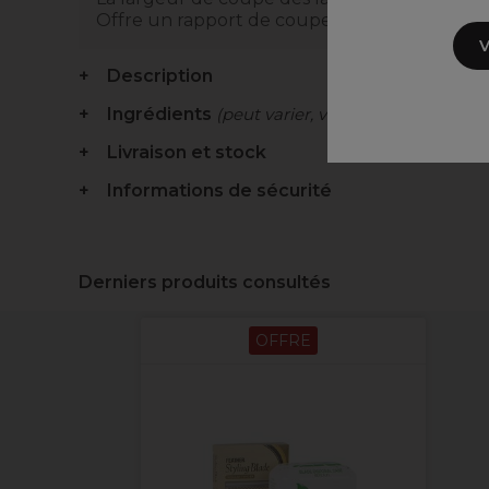
Offre un rapport de coupe de 100%
V
Description
Ingrédients
(peut varier, voir emballage)
Livraison et stock
Informations de sécurité
Derniers produits consultés
OFFRE