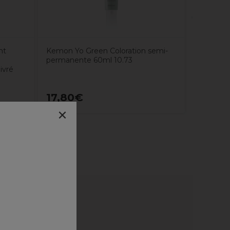
ht
Kemon Yo Green Coloration semi-
permanente 60ml 10.73
ivré
17,80€
13,90
×