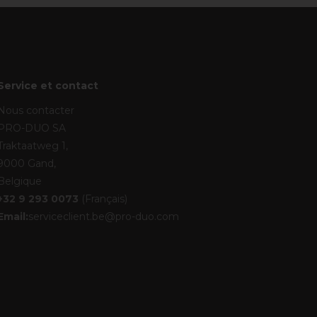
Service et contact
Nous contacter
PRO-DUO SA
Traktaatweg 1,
9000 Gand,
Belgique
+32 9 293 0073
(Français)
Email:
serviceclient.be@pro-duo.com