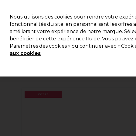
Prêt(e) à t’inscrire pou
Nous utilisons des cookies pour rendre votre expér
fonctionnalités du site, en personnalisant les offres
améliorant votre expérience de notre marque. Sélec
Marques
Bons plans 🌟
Coiffure
Electro et Mat
bénéficier de cette expérience fluide. Vous pouvez 
Paramètres des cookies » ou continuer avec « Cooki
Livraison le lendemain*
Après expédition, du lundi au vendredi
aux cookies
OFFRE