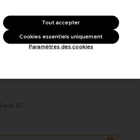
 ac
hat.
*Cond. s’appl.
Tout accepter
Se connecter
Cookies essentiels uniquement
veaux produits
Inspirations
Les Prix Professionnels
Paramètres des cookies
 Pack 50