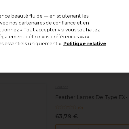
r
-15 %
? Rejoins
Pro-Duo Prestige
et utilise
RET15
sur ton premier
ience beauté fluide — en soutenant les
 avec nos partenaires de confiance et en
Rechercher
tionnez « Tout accepter » si vous souhaitez
ériel
Beauté
Equipement de salon
Hommes
Vegan
Nou
également définir vos préférences via «
es essentiels uniquement ».
Politique relative
Livraison Gratuite
à partir de 40 € seulement !
Coiffure
Ciseaux de coiffure
Rasoirs
Feather
Feather Lames De Type EX-
(
0
)
63,79 €