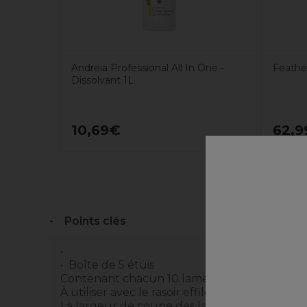
Andreia Professional All In One -
Feather
Dissolvant 1L
10,69€
62,9
Points clés
Boîte de 5 étuis
Contenant chacun 10 lames
À utiliser avec le rasoir effileur Feather
La largeur de coupe des lames de type EX e