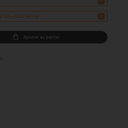
 15%: CODE RET15
Ajouter au panier
ts