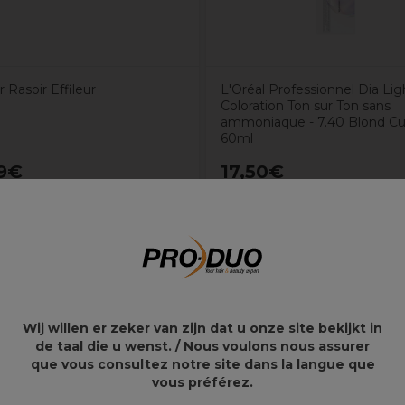
 Rasoir Effileur
L'Oréal Professionnel Dia Lig
Coloration Ton sur Ton sans
ammoniaque - 7.40 Blond Cu
60ml
9€
17,50€
Wij willen er zeker van zijn dat u onze site bekijkt in
de taal die u wenst. / Nous voulons nous assurer
que vous consultez notre site dans la langue que
vous préférez.
st de 2 mm