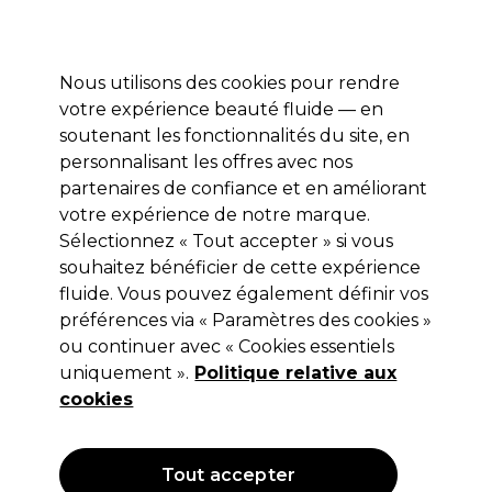
Prêt(e) à t’inscrire pour
-15 %
? Rejoins
Pro-Duo Prestige
et utilise
RET15
sur ton
premier ac
hat.
*Cond. s’appl.
Nous utilisons des cookies pour rendre
Se connecter
votre expérience beauté fluide — en
soutenant les fonctionnalités du site, en
Marques
Bons plans 🌟
Coiffure
Electro et Matériel
Beau
personnalisant les offres avec nos
Livraison le lendemain*
partenaires de confiance et en améliorant
Après expédition, du lundi au vendredi
votre expérience de notre marque.
Sélectionnez « Tout accepter » si vous
S-PRO
souhaitez bénéficier de cette expérience
fluide. Vous pouvez également définir vos
S-PRO Memphis Mallette Trolley Noir
préférences via « Paramètres des cookies »
(
0
)
ou continuer avec « Cookies essentiels
133,87 €
uniquement ».
267,75 €
Politique relative aux
cookies
OFFRE
Tout accepter