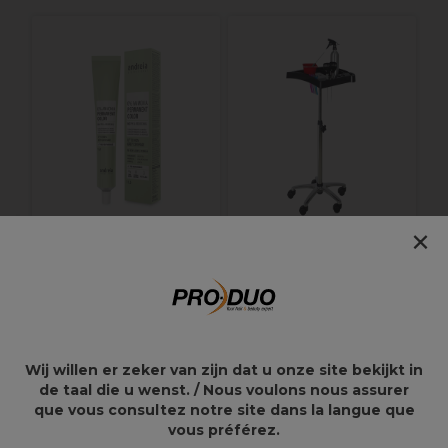
M
N
×
Andreia Professional
S-PRO Table de
0% Ammoniaque
Travail Coloration
Coloration
Idaho
Permanente - 8.8
Blond Clair Marron
Mocca 100ML
Wij willen er zeker van zijn dat u onze site bekijkt in
10,50€
110,37€
de taal die u wenst. / Nous voulons nous assurer
220,75€
que vous consultez notre site dans la langue que
vous préférez.