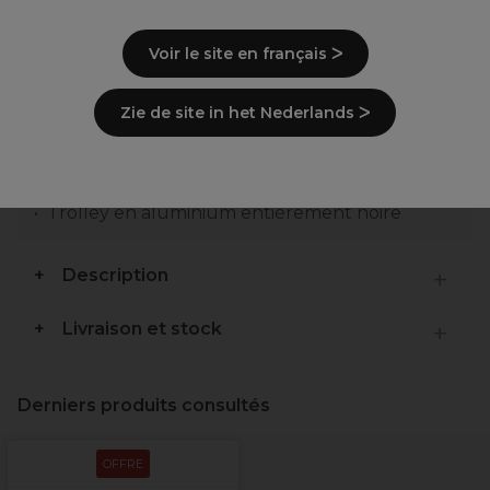
Voir le site en français ᐳ
Points clés
Zie de site in het Nederlands ᐳ
5 niveaux de rangement adaptables
4 roues pivotantes faciles à enclencher
Système de chariot à hauteur réglable
85cm de haut
Trolley en aluminium entièrement noire
Description
Livraison et stock
Derniers produits consultés
OFFRE