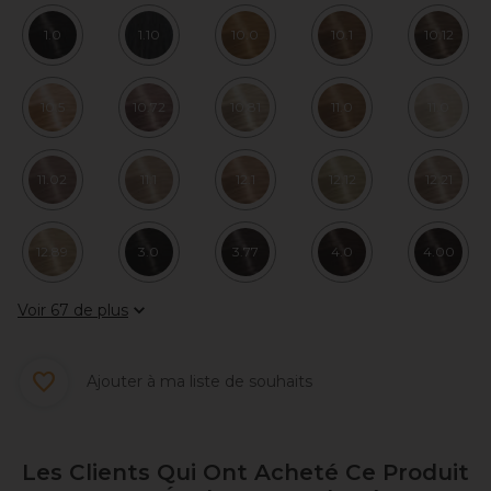
1.0
1.10
10.0
10.1
10.12
10.5
10.72
10.81
11.0
11.0
11.02
11.1
12.1
12.12
12.21
12.89
3.0
3.77
4.0
4.00
Voir 67 de plus
Ajouter à ma liste de souhaits
Les Clients Qui Ont Acheté Ce Produit