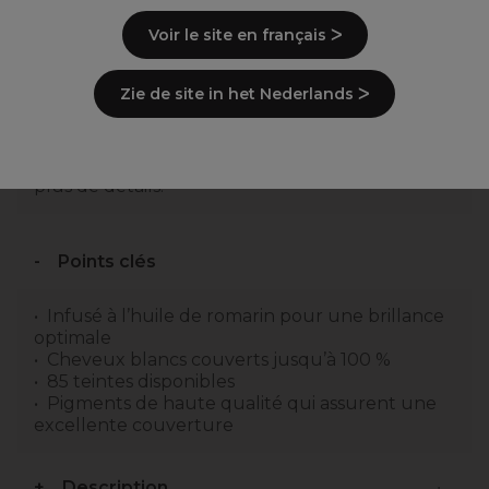
Voir le site en français ᐳ
Combinez cette coloration
Information importante :
Zie de site in het Nederlands ᐳ
avec un des oxydant XP100
Disponible en plusieurs volumétries,
recherchez XP100 Intense Crème Oxydante.
Découvrez le Mode d'emploi ci-dessous pour
plus de détails.
Points clés
Infusé à l’huile de romarin pour une brillance
optimale
Cheveux blancs couverts jusqu’à 100 %
85 teintes disponibles
Pigments de haute qualité qui assurent une
excellente couverture
Description