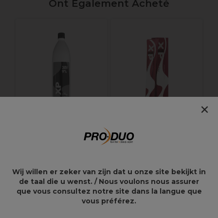
Ont Également Acheté
É
×
XP Oxycream 9%-30
XP200 Natural Flair
Vol 1L
Coloration
Permanente 5.5
Châtain clair acajou
Wij willen er zeker van zijn dat u onze site bekijkt in
100ml
de taal die u wenst. / Nous voulons nous assurer
13,75€
10,55€
que vous consultez notre site dans la langue que
vous préférez.