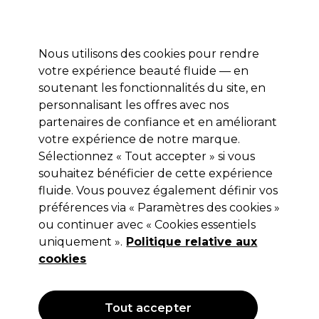
Prêt(e) à t’inscrire pour
-15 %
? Rejoins
Pro-Duo Prestige
et utilise
RET15
sur ton
premier ac
hat.
*Cond. s’appl.
Nous utilisons des cookies pour rendre
Se connecter
votre expérience beauté fluide — en
soutenant les fonctionnalités du site, en
Marques
Bons plans 🌟
Coiffure
Electro et Matériel
Beau
personnalisant les offres avec nos
Livraison le lendemain*
partenaires de confiance et en améliorant
Après expédition, du lundi au vendredi
votre expérience de notre marque.
Sélectionnez « Tout accepter » si vous
XP100
souhaitez bénéficier de cette expérience
fluide. Vous pouvez également définir vos
XP100 Intense Radiance Coloration
Permanente 100ml 9.0
préférences via « Paramètres des cookies »
ou continuer avec « Cookies essentiels
(
463
)
uniquement ».
Politique relative aux
10,55 €
cookies
10.55 € pour 100ml
OFFRE
Tout accepter